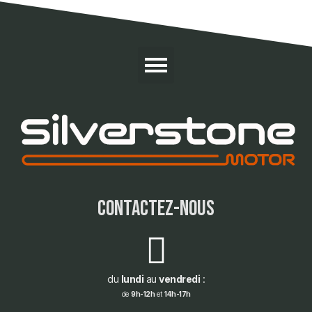
contactez-nous
du
lundi
au
vendredi
:
de
9h-12h
et
14h-17h