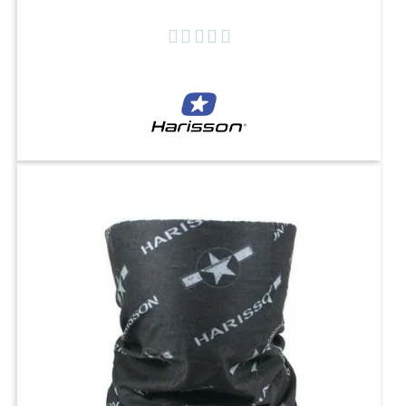




