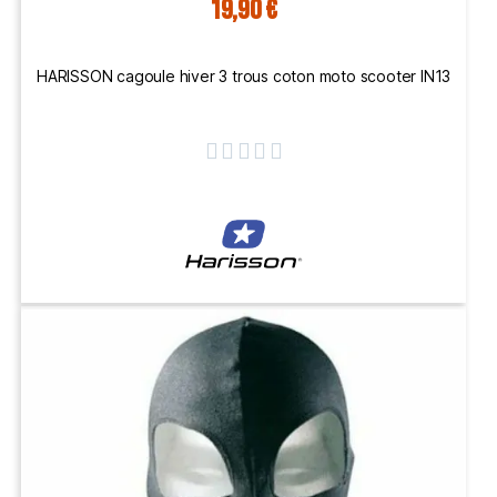
19,90 €
HARISSON cagoule hiver 3 trous coton moto scooter IN13




