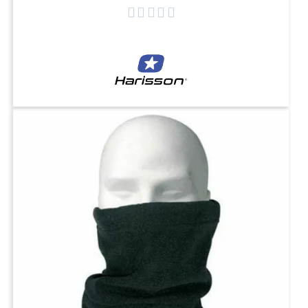




