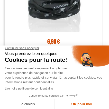
6,90 €
HARISSON tube tour de cou masque bonnet Microfibre
homme femme moto scooter HA914




