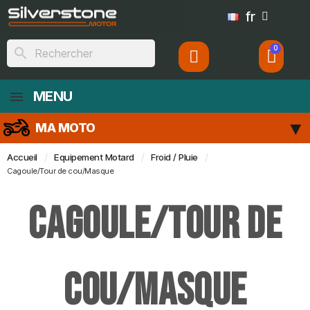
fr
search
MENU
MA MOTO
Accueil
Equipement Motard
Froid / Pluie
Cagoule/Tour de cou/Masque
Cagoule/Tour de
cou/Masque