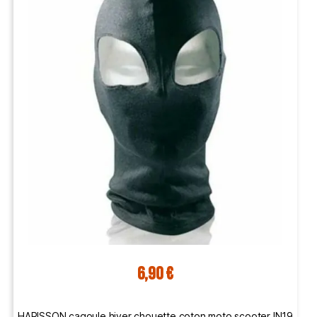
6,90 €
HARISSON cagoule hiver chouette coton moto scooter IN19