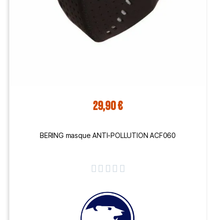
29,90 €
BERING masque ANTI-POLLUTION ACF060




