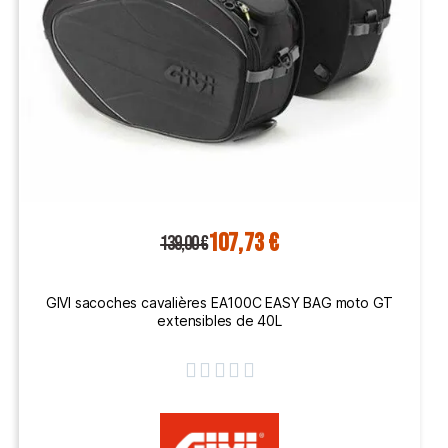
107,73 €
139,00 €
GIVI sacoches cavalières EA100C EASY BAG moto GT
extensibles de 40L




