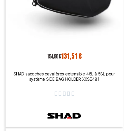
131,51 €
154,90 €
SHAD sacoches cavalières extensible 46L à 58L pour
système SIDE BAG HOLDER X0SE481




