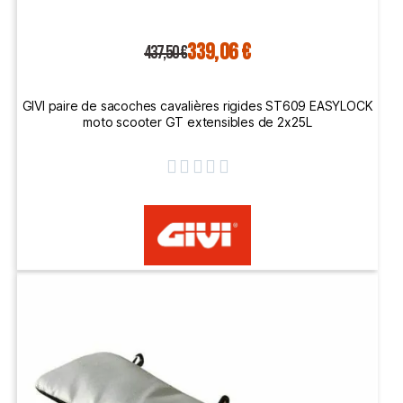
339,06 €
437,50 €
GIVI paire de sacoches cavalières rigides ST609 EASYLOCK
moto scooter GT extensibles de 2x25L




