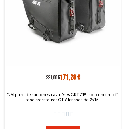
171,28 €
221,00 €
GIVI paire de sacoches cavalières GRT718 moto enduro off-
road crosstourer GT étanches de 2x15L




