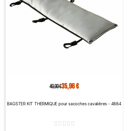
35,96 €
40,00 €
BAGSTER KIT THERMIQUE pour sacoches cavalières - 4884




