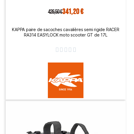
341,20 €
426,50 €
KAPPA paire de sacoches cavalières semi rigide RACER
RA314 EASYLOCK moto scooter GT de 17L




