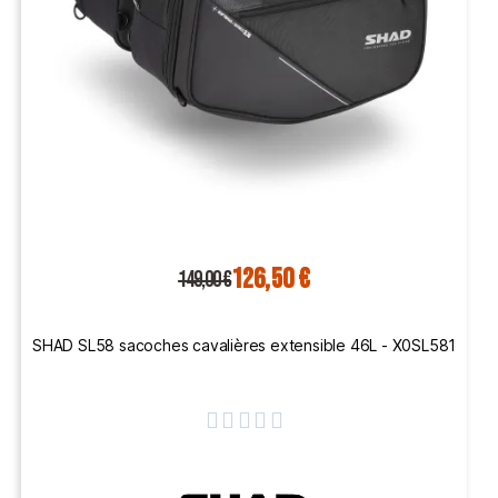
126,50 €
149,00 €
SHAD SL58 sacoches cavalières extensible 46L - X0SL581




