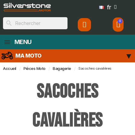
fr
search
MENU
MA MOTO
Accueil
Pièces Moto
Bagagerie
Sacoches cavalières
Sacoches
cavalières