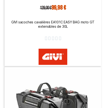
99,98 €
129,00 €
GIVI sacoches cavalières EA101C EASY BAG moto GT
extensibles de 30L




