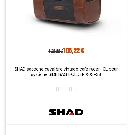
105,22 €
123,93 €
SHAD sacoche cavalière vintage cafe racer 10L pour
système SIDE BAG HOLDER X0SR38




