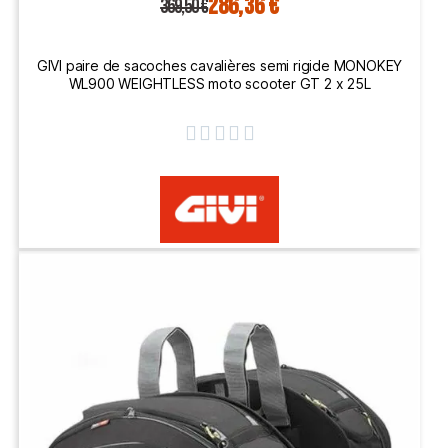
286,36 €
369,50 €
GIVI paire de sacoches cavalières semi rigide MONOKEY
WL900 WEIGHTLESS moto scooter GT 2 x 25L




