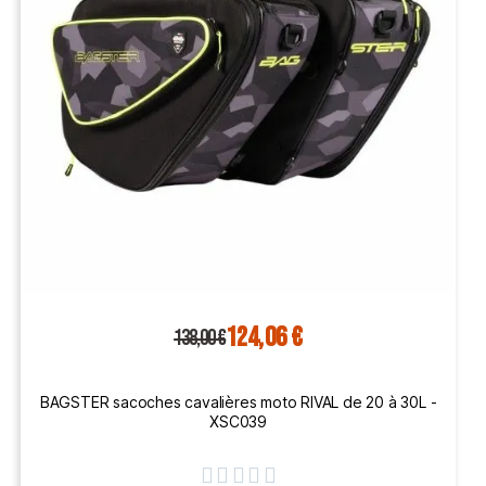
124,06 €
138,00 €
BAGSTER sacoches cavalières moto RIVAL de 20 à 30L -
XSC039




