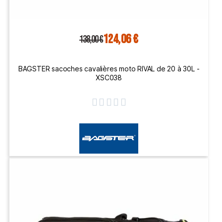
124,06 €
138,00 €
BAGSTER sacoches cavalières moto RIVAL de 20 à 30L -
XSC038




