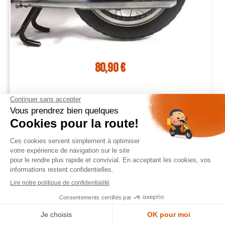
80,90 €
CHAFT sacoche cavalière moto HOLSTER vintage textile 35L
- DA122




