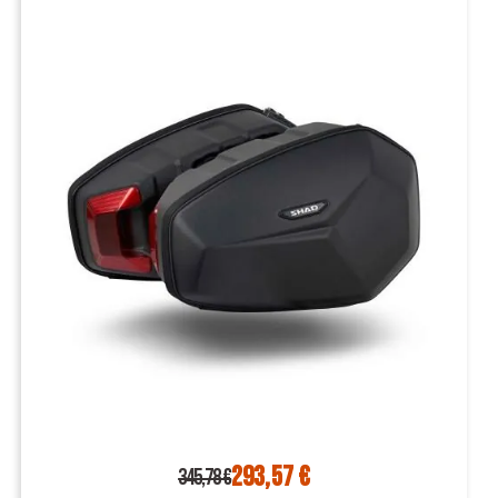
293,57 €
345,78 €