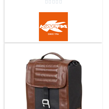




