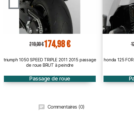
95,88 €
120,00 €
12
honda 125 FORZA 2015 2018 passage de roue
honda PCX 125
BRUT
Passage de roue
P
Commentaires (0)