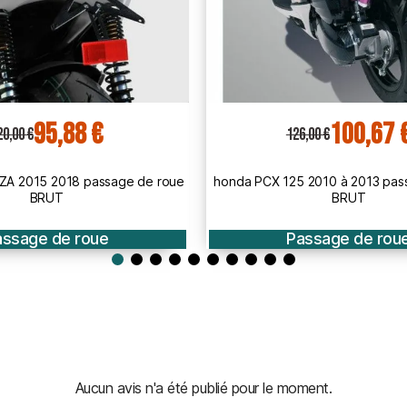
100,67 €
89,49 €
6,00 €
112,00 €
 2010 à 2013 passage de roue
KAWASAKI 300 NINJA 2013 2017
BRUT
roue BRUT A PEINDR
assage de roue
Passage de rou
Aucun avis n'a été publié pour le moment.