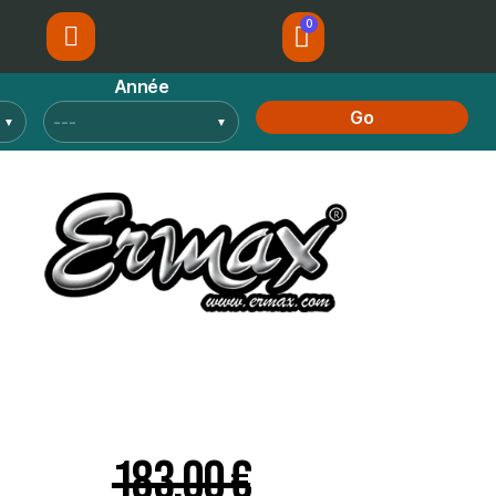
Année
Go
183,00 €