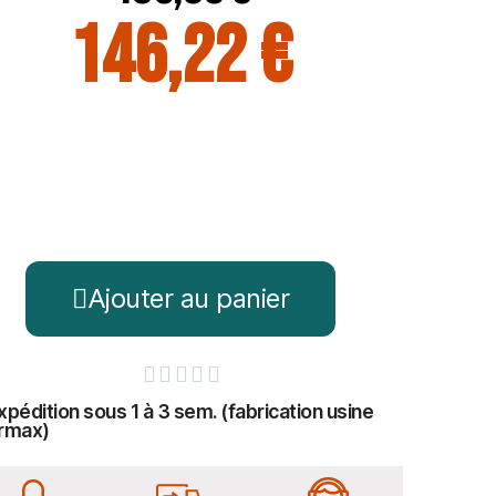
146,22 €
Ajouter au panier





xpédition sous 1 à 3 sem. (fabrication usine
rmax)