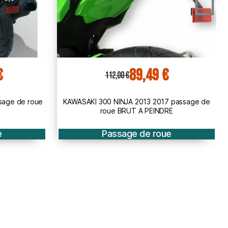
159,00 €
199,00 €
 passage de
Honda CB650 F 2017 2018 passage de roue
E
BRUT à peindre
e
Passage de roue