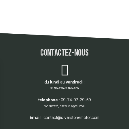
contactez-nous
du
lundi
au
vendredi
:
de
9h-12h
et
14h-17h
telephone
: 09-74-97-29-59
non surtaxé, prix d'un appel local.
Email
: contact@silverstonemotor.com