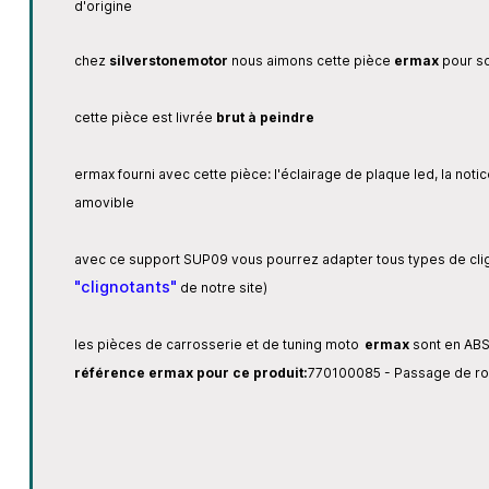
d'origine
chez
silverstonemotor
nous aimons cette pièce
ermax
pour so
cette pièce est livrée
brut à peindre
ermax fourni avec cette pièce: l'éclairage de plaque led, la notic
amovible
avec ce support SUP09 vous pourrez adapter tous types de cligno
"clignotants"
de notre site)
les pièces de carrosserie et de tuning moto
ermax
sont en AB
référence ermax
pour ce produit:
770100085 - Passage de r