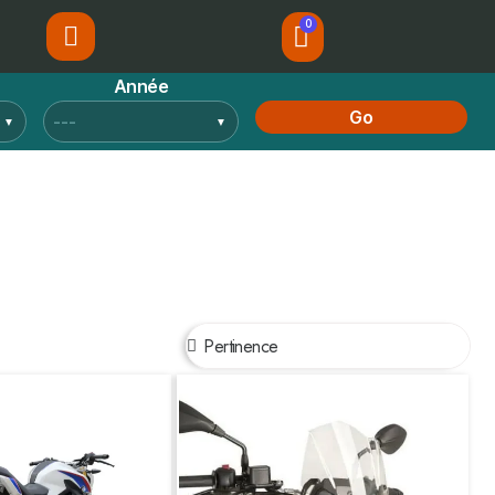
Année
Go