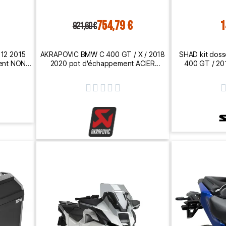
754,79 €
1
921,60 €
012 2015
AKRAPOVIC BMW C 400 GT / X / 2018
SHAD kit dos
ment NON
2020 pot d'échappement ACIER
400 GT / 2
SE
INOXYDABLE SLIP-ON 1811-3935 HOM
EURO4




