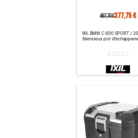
377,75 €
497,70 €
IXIL BMW C 600 SPORT / 2
Silencieux pot d'échappe
HOM SOVE OB5091V




