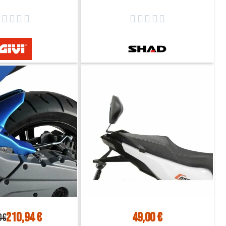
10 2023 - HP4103B
2021 porte bagage W0CV17ST










210,94 €
49,00 €
0 €