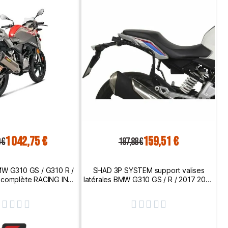
1 042,75 €
159,51 €
 €
187,88 €
W G310 GS / G310 R /
SHAD 3P SYSTEM support valises
e complète RACING INOX
latérales BMW G310 GS / R / 2017 2024
ment EURO5 1810-3054
porte bagage W0G317IF









