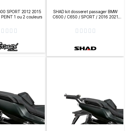
600 SPORT 2012 2015
SHAD kit dosseret passager BMW
PEINT 1 ou 2 couleurs
C600 / C650 / SPORT / 2016 2021
W0CS62RV









