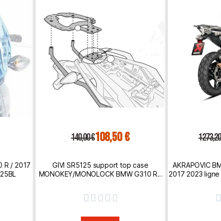
108,50 €
140,00 €
1 273,20
0 R / 2017
GIVI SR5125 support top case
AKRAPOVIC BM
125BL
MONOKEY/MONOLOCK BMW G310 R /
2017 2023 lign
2017 2023
pot d'échappe




