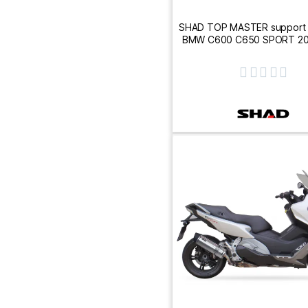
SHAD TOP MASTER support 
BMW C600 C650 SPORT 20
porte bagage W0CS6




