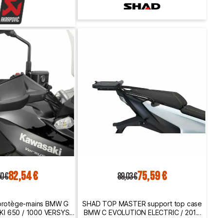
82,54 €
75,59 €
0 €
89,03 €
 protège-mains BMW G
SHAD TOP MASTER support top case
KI 650 / 1000 VERSYS /
BMW C EVOLUTION ELECTRIC / 2017