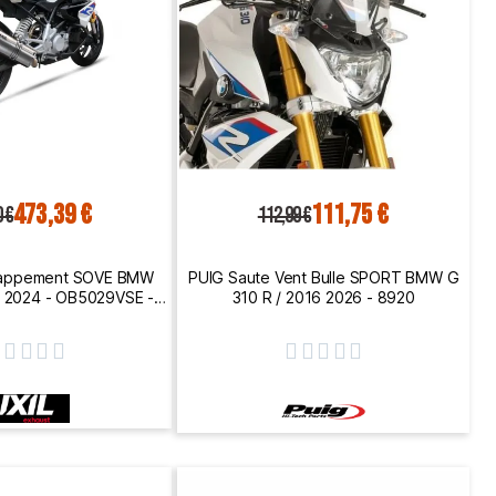
473,39 €
111,75 €
0 €
112,99 €
chappement SOVE BMW
PUIG Saute Vent Bulle SPORT BMW G
7 2024 - OB5029VSE -
310 R / 2016 2026 - 8920
ON HOM









