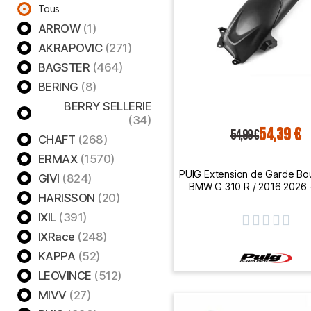
Tous
ARROW
(1)
AKRAPOVIC
(271)
BAGSTER
(464)
BERING
(8)
BERRY SELLERIE
(34)
54,39 €
54,99 €
CHAFT
(268)
ERMAX
(1570)
PUIG Extension de Garde Bou
GIVI
(824)
BMW G 310 R / 2016 2026 
HARISSON
(20)
IXIL
(391)





IXRace
(248)
KAPPA
(52)
LEOVINCE
(512)
MIVV
(27)