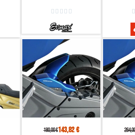
Z900 / 20





143,82 €
180,00 €
264,0