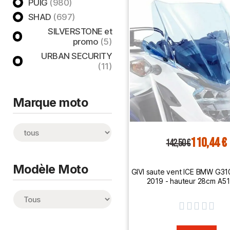
PUIG
(980)
SHAD
(697)
SILVERSTONE et
promo
(5)
URBAN SECURITY
(11)
Marque moto
110,44 €
142,50 €
Modèle Moto
GIVI saute vent ICE BMW G31
2019 - hauteur 28cm A5




