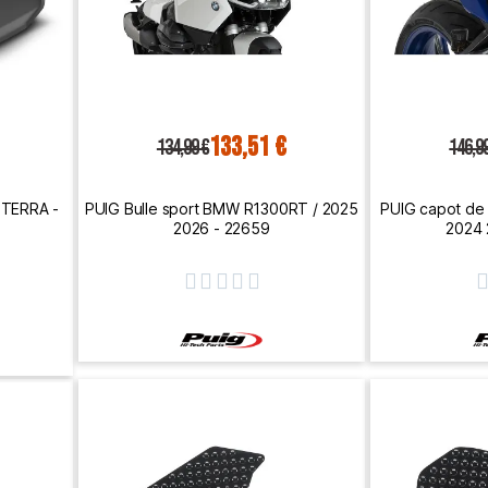
133,51 €
134,99 €
146,9
 TERRA -
PUIG Bulle sport BMW R1300RT / 2025
PUIG capot de
2026 - 22659
2024 




