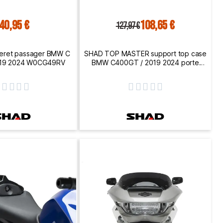
40,95 €
108,65 €
127,97 €
seret passager BMW C
SHAD TOP MASTER support top case
019 2024 W0CG49RV
BMW C400GT / 2019 2024 porte
bagage W0CG49ST









