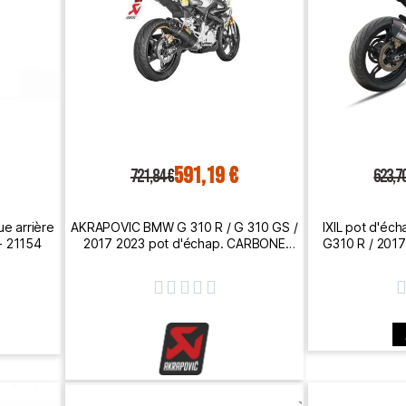
591,19 €
721,84 €
623,7
e arrière
AKRAPOVIC BMW G 310 R / G 310 GS /
IXIL pot d'é
- 21154
2017 2023 pot d'échap. CARBONE
G310 R / 201
RACING LINE non hom. 1810-2562
N




