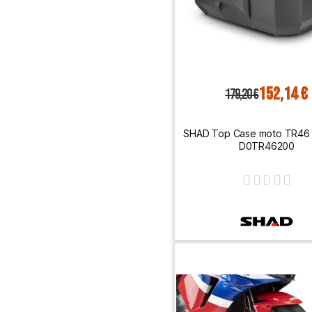
152,14 €
179,20 €
SHAD Top Case moto TR46
D0TR46200




