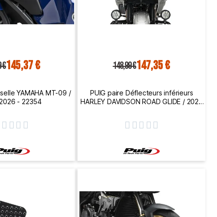
145,37 €
147,35 €
9 €
148,99 €
 selle YAMAHA MT-09 /
PUIG paire Déflecteurs inférieurs
2026 - 22354
HARLEY DAVIDSON ROAD GLIDE / 2023
2026 - 22671









