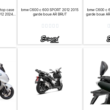
top case
bmw C600 c 600 SPORT 2012 2015
bmw C600 c 
12 2024
garde boue AR BRUT
garde boue AR 
2ST




