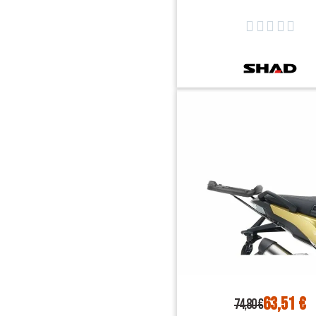
W0G317ST





63,51 €
74,80 €