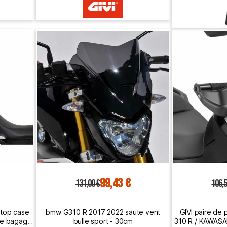
99,43 €
131,00 €
106,5
top case
bmw G310 R 2017 2022 saute vent
GIVI paire de
te bagage
bulle sport - 30cm
310 R / KAWASA