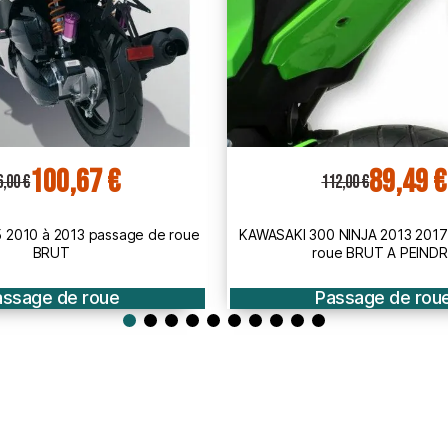
89,49 €
159,00 
12,00 €
199,00 €
 NINJA 2013 2017 passage de
Honda CB650 F 2017 2018 pass
ue BRUT A PEINDRE
BRUT à peindre
assage de roue
Passage de rou