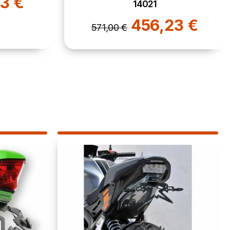
3 €
14021
456,23 €
571,00 €