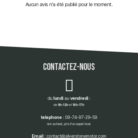
Aucun avis n'a été publié pour le moment.
contactez-nous
du
lundi
au
vendredi
:
de
9h-12h
et
14h-17h
telephone
: 09-74-97-29-59
non surtaxé, prix d'un appel local.
Email
: contact@silverstonemotor.com