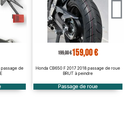
€
147,02 €
184,00 €
age de roue
honda CB 500 F 2013 2015 passage de roue
BRUT
e
Passage de roue