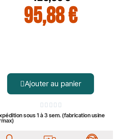
95,88 €
Ajouter au panier





xpédition sous 1 à 3 sem. (fabrication usine
rmax)