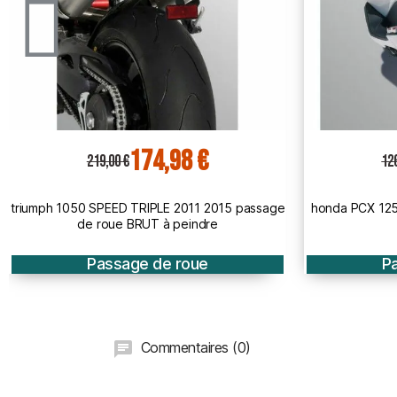
100,67 €
126,00 €
1
honda PCX 125 2010 à 2013 passage de roue
KAWASAKI 300
BRUT
ro
Passage de roue
P
Commentaires (0)