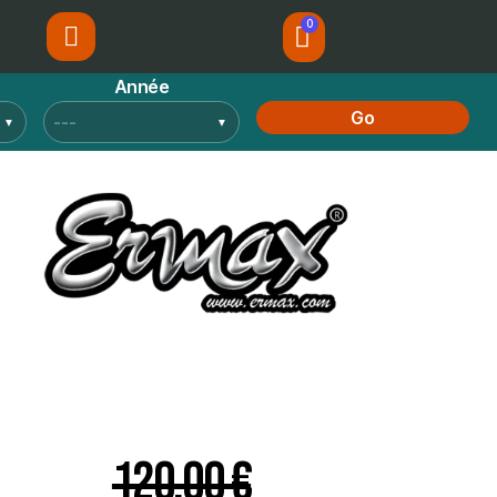
Année
Go
120,00 €