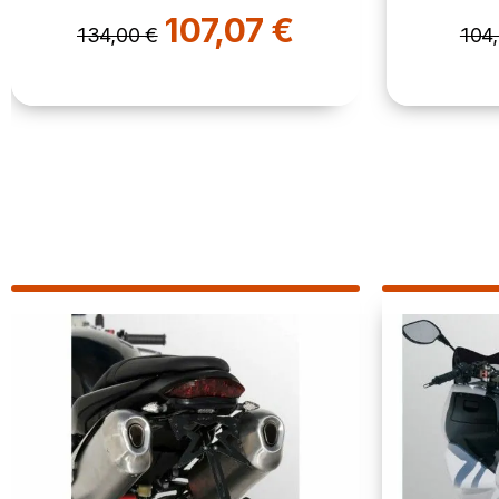
107,07 €
134,00 €
104