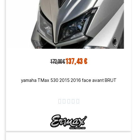
137,43 €
172,00 €
yamaha TMax 530 2015 2016 face avant BRUT




