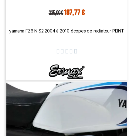
187,77 €
235,00 €
yamaha FZ6 N S2 2004 à 2010 écopes de radiateur PEINT




