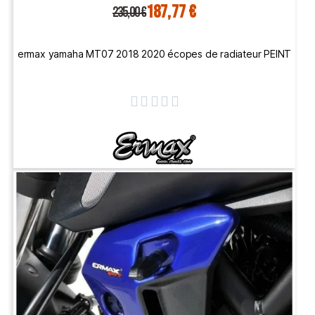
187,77 €
235,00 €
ermax yamaha MT07 2018 2020 écopes de radiateur PEINT




