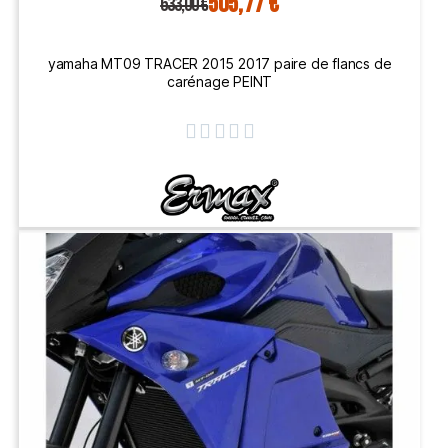
505,77 €
633,00 €
yamaha MT09 TRACER 2015 2017 paire de flancs de
carénage PEINT




