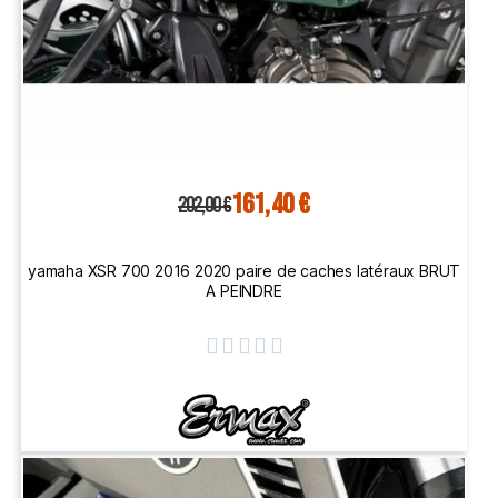
161,40 €
202,00 €
yamaha XSR 700 2016 2020 paire de caches latéraux BRUT
A PEINDRE




