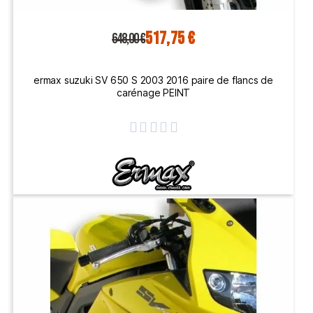
517,75 €
648,00 €
ermax suzuki SV 650 S 2003 2016 paire de flancs de
carénage PEINT




