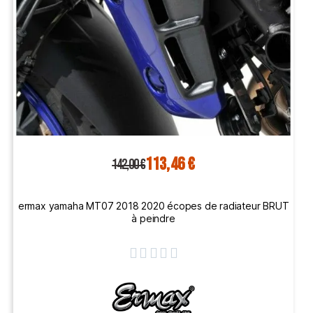
113,46 €
142,00 €
ermax yamaha MT07 2018 2020 écopes de radiateur BRUT
à peindre




