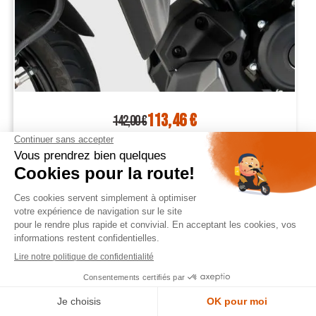
113,46 €
142,00 €
yamaha MT125 2014 2019 écopes de radiateur BRUT à
peindre




