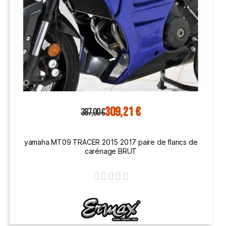
309,21 €
387,00 €
yamaha MT09 TRACER 2015 2017 paire de flancs de
carénage BRUT




