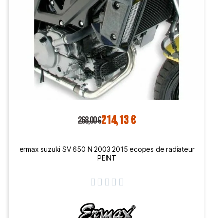
214,13 €
268,00 €
ermax suzuki SV 650 N 2003 2015 ecopes de radiateur
PEINT




