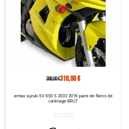
318,00 €
398,00 €
ermax suzuki SV 650 S 2003 2016 paire de flancs de
carénage BRUT




