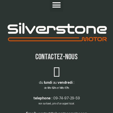
contactez-nous
du
lundi
au
vendredi
:
de
9h-12h
et
14h-17h
telephone
: 09-74-97-29-59
non surtaxé, prix d'un appel local.