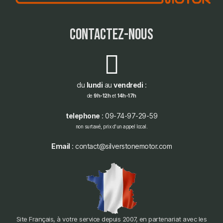
contactez-nous
du
lundi
au
vendredi
:
de
9h-12h
et
14h-17h
telephone
: 09-74-97-29-59
non surtaxé, prix d'un appel local.
Email
: contact@silverstonemotor.com
Site Français, à votre service depuis 2007, en partenariat avec les