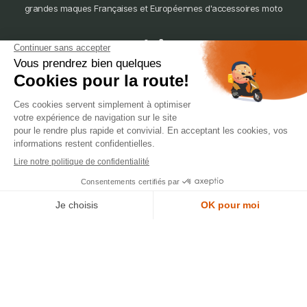
grandes maques Françaises et Européennes d'accessoires moto
dépôt
LYON
388 Av. Charles de Gaulle, 69200 Vénissieux
© 2007-2025 Silverstone Motor