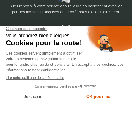
Site Français, à votre service depuis 2007, en partenariat avec les
grandes maques Françaises et Européennes d'accessoires moto
dépôt
LYON
388 Av. Charles de Gaulle, 69200 Vénissieux
© 2007-2025 Silverstone Motor