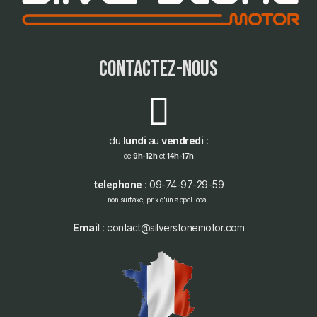
contactez-nous
du
lundi
au
vendredi
:
de
9h-12h
et
14h-17h
telephone
: 09-74-97-29-59
non surtaxé, prix d'un appel local.
Email
: contact@silverstonemotor.com