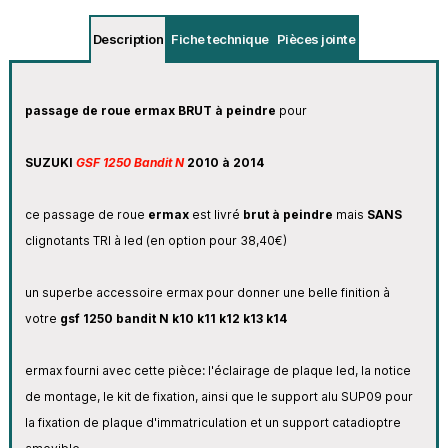
Description
Fiche technique
Pièces jointe
passage de roue ermax BRUT à peindre
pour
SUZUKI
GSF 1250 Bandit N
2010 à 2014
ce passage de roue
ermax
est livré
brut à peindre
mais
SANS
clignotants TRI à led (en option pour 38,40€)
un superbe accessoire ermax pour donner une belle finition à
votre
gsf 1250 bandit N k10 k11 k12 k13 k14
ermax fourni avec cette pièce: l'éclairage de plaque led, la notice
de montage, le kit de fixation, ainsi que le support alu SUP09 pour
la fixation de plaque d'immatriculation et un support catadioptre