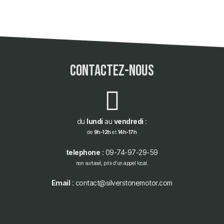
contactez-nous
du
lundi
au
vendredi
:
de
9h-12h
et
14h-17h
telephone
: 09-74-97-29-59
non surtaxé, prix d'un appel local.
Email
: contact@silverstonemotor.com