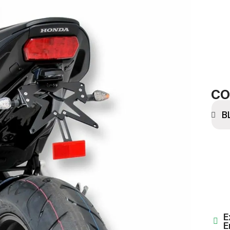
CO
E
E