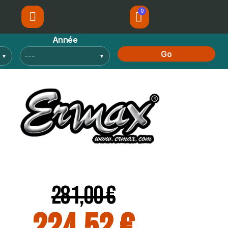
Année
Go
281,00 €