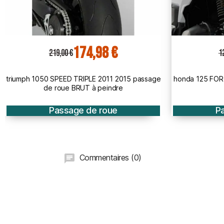
95,88 €
120,00 €
12
honda 125 FORZA 2015 2018 passage de roue
honda PCX 125
BRUT
Passage de roue
P
Commentaires (0)