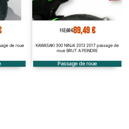
159,00 €
199,00 €
 passage de
Honda CB650 F 2017 2018 passage de roue
E
BRUT à peindre
e
Passage de roue