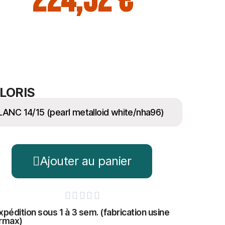
224,52 €
LORIS
Ajouter au panier





xpédition sous 1 à 3 sem. (fabrication usine
rmax)