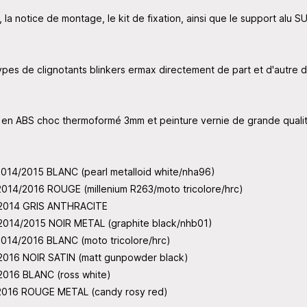
 la notice de montage, le kit de fixation, ainsi que le support alu S
es de clignotants blinkers ermax directement de part et d'autre de 
 en ABS choc thermoformé 3mm et peinture vernie de grande quali
014/2015 BLANC (pearl metalloid white/nha96)
014/2016 ROUGE (millenium R263/moto tricolore/hrc)
 2014 GRIS ANTHRACITE
014/2015 NOIR METAL (graphite black/nhb01)
014/2016 BLANC (moto tricolore/hrc)
016 NOIR SATIN (matt gunpowder black)
016 BLANC (ross white)
2016 ROUGE METAL (candy rosy red)