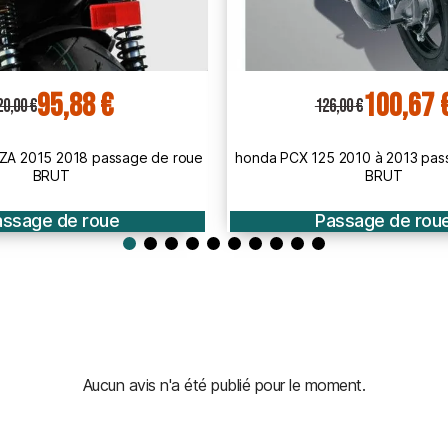
100,67 €
89,49 €
6,00 €
112,00 €
 2010 à 2013 passage de roue
KAWASAKI 300 NINJA 2013 2017
BRUT
roue BRUT A PEINDR
assage de roue
Passage de rou
Aucun avis n'a été publié pour le moment.