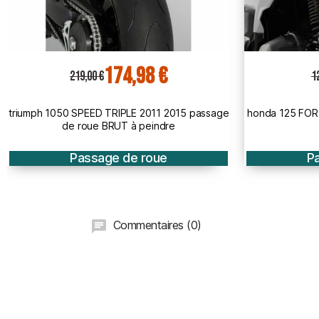
95,88 €
120,00 €
12
honda 125 FORZA 2015 2018 passage de roue
honda PCX 125
BRUT
Passage de roue
P
Commentaires (0)