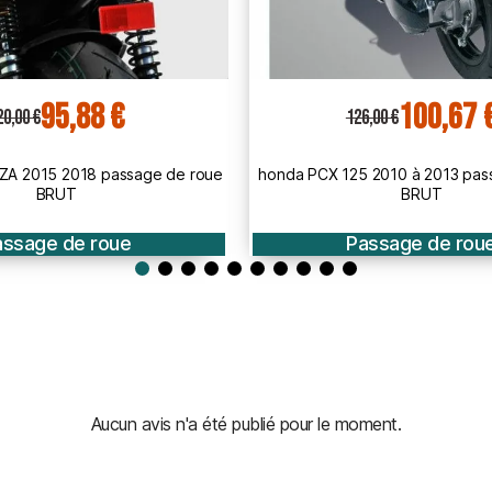
100,67 €
89,49 €
6,00 €
112,00 €
 2010 à 2013 passage de roue
KAWASAKI 300 NINJA 2013 2017
BRUT
roue BRUT A PEINDR
assage de roue
Passage de rou
Aucun avis n'a été publié pour le moment.