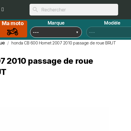
search
Marque
Modèle
Ma moto
ue
honda CB 600 Hornet 2007 2010 passage de roue BRUT
7 2010 passage de roue
UT