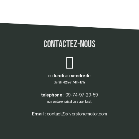
contactez-nous
du
lundi
au
vendredi
:
de
9h-12h
et
14h-17h
telephone
: 09-74-97-29-59
non surtaxé, prix d'un appel local.
Email
: contact@silverstonemotor.com