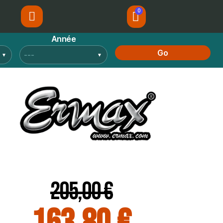
Année
Go
205,00 €