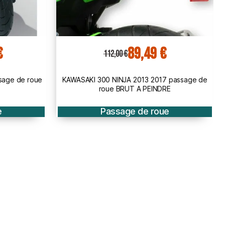
159,00 €
199,00 €
 passage de
Honda CB650 F 2017 2018 passage de roue
E
BRUT à peindre
e
Passage de roue