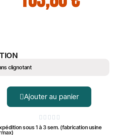
163,80 €
TION
Ajouter au panier





xpédition sous 1 à 3 sem. (fabrication usine
rmax)