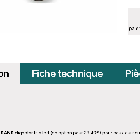
paie
ion
Fiche technique
Piè
s
SANS
clignotants à led (en option pour 38,40€) pour ceux qui sou