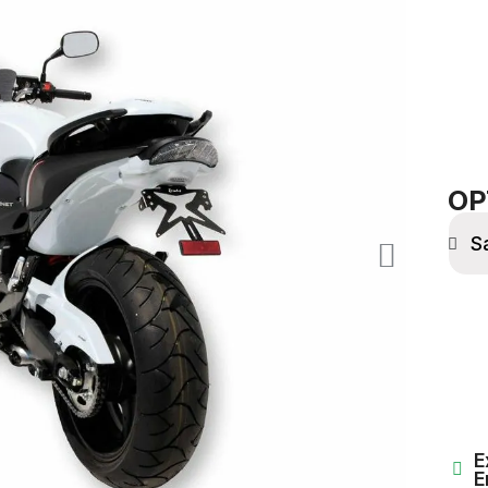
OP
E
E