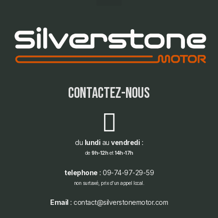
contactez-nous
du
lundi
au
vendredi
:
de
9h-12h
et
14h-17h
telephone
: 09-74-97-29-59
non surtaxé, prix d'un appel local.
Email
: contact@silverstonemotor.com