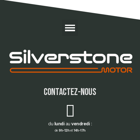
contactez-nous
du
lundi
au
vendredi
:
de
9h-12h
et
14h-17h