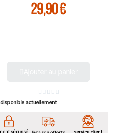
29,90 €
Ajouter au panier





ndisponible actuellement
ment sécurisé
service client
livraison offerte