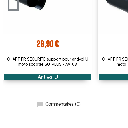
29,90 €
ntivol U
CHAFT FR SECURITE support pour antivol U
CHA
03
moto scooter SU04 - AV102
Antivol U
Commentaires (0)