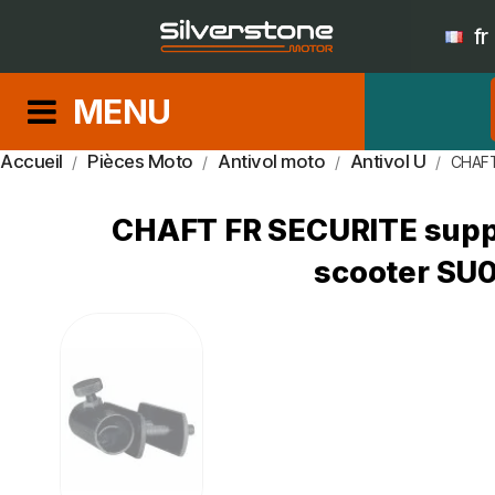
fr
MENU
Accueil
Pièces Moto
Antivol moto
Antivol U
CHAFT
CHAFT FR SECURITE suppo
scooter SU0