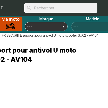
search
Marque
Modèle
Ma moto
 FR SECURITE support pour antivol U moto scooter SU02 - AV104
rt pour antivol U moto
2 - AV104