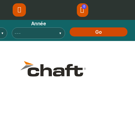
Année
Go