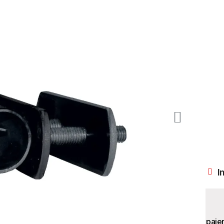
I
paie