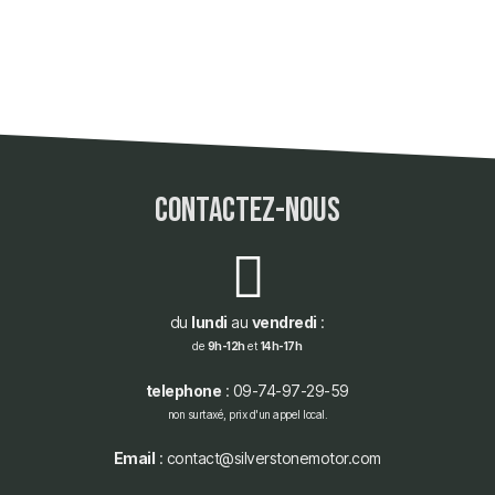
contactez-nous
du
lundi
au
vendredi
:
de
9h-12h
et
14h-17h
telephone
: 09-74-97-29-59
non surtaxé, prix d'un appel local.
Email
: contact@silverstonemotor.com