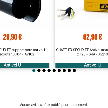
62,90 €
67
FT FR SECURITE Antivol moto U FR85P 85
CHAFT FR SECURITE 
x 120 - SRA - AV210
x 250 - SRA
Antivol U
An
Aucun avis n'a été publié pour le moment.