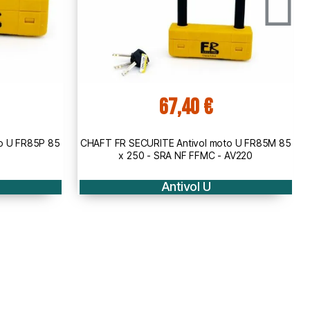
,40 €
71,90 €
Antivol moto U FR85M 85
CHAFT FR SECURITE Antivol moto U 120
 NF FFMC - AV220
SRA - AV250
tivol U
Antivol U