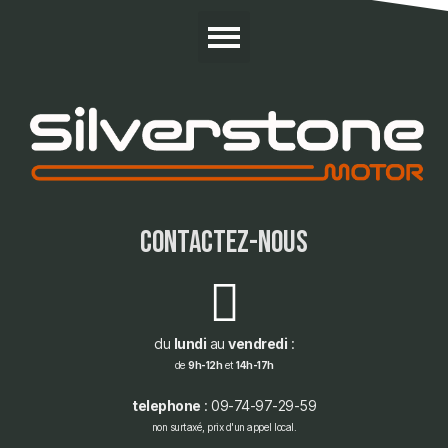
contactez-nous
du
lundi
au
vendredi
:
de
9h-12h
et
14h-17h
telephone
: 09-74-97-29-59
non surtaxé, prix d'un appel local.