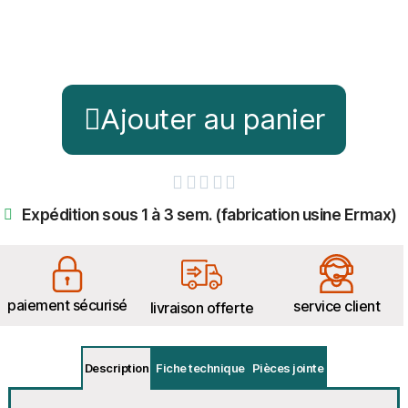
Ajouter au panier





Expédition sous 1 à 3 sem. (fabrication usine Ermax)
paiement sécurisé
service client
livraison offerte
Description
Fiche technique
Pièces jointe