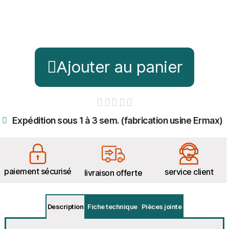
Ajouter au panier





Expédition sous 1 à 3 sem. (fabrication usine Ermax)
paiement sécurisé
service client
livraison offerte
Description
Fiche technique
Pièces jointe