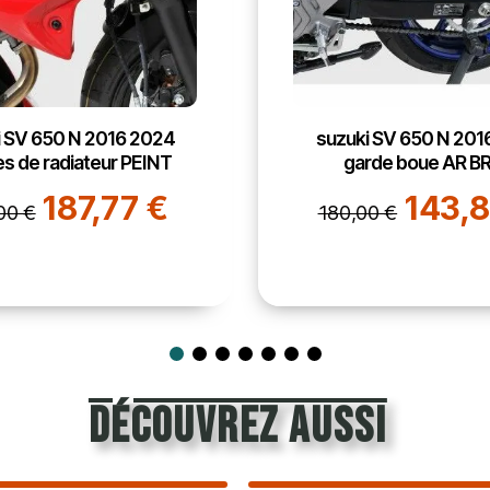
i SV 650 N 2016 2024
suzuki SV 650 N 201
rde boue AR BRUT
passage de roue 
143,82 €
163,
0 €
205,00 €
découvrez aussi