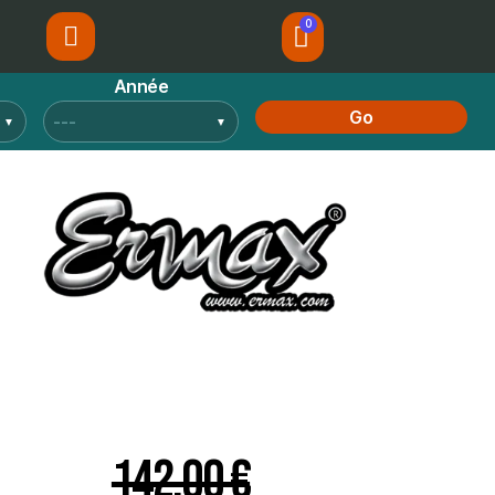
Année
Go
142,00 €