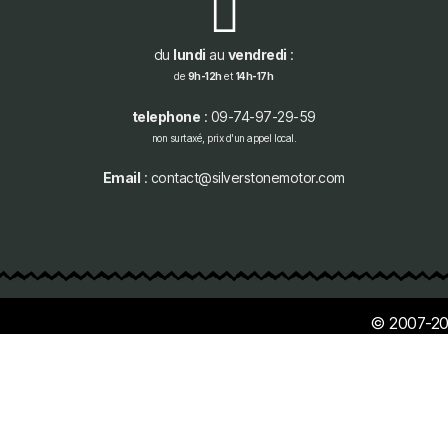
du
lundi
au
vendredi
:
de
9h-12h
et
14h-17h
telephone
: 09-74-97-29-59
non surtaxé, prix d'un appel local.
Email
: contact@silverstonemotor.com
© 2007-20