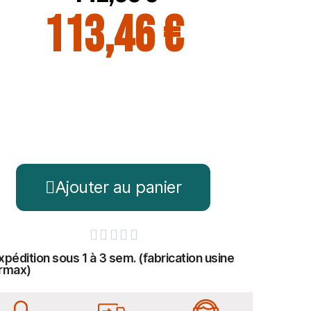
113,46 €
Ajouter au panier





xpédition sous 1 à 3 sem. (fabrication usine
rmax)