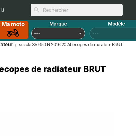
search
Marque
Modèle
Ma moto
iateur
suzuki SV 650 N 2016 2024 ecopes de radiateur BRUT
ecopes de radiateur BRUT