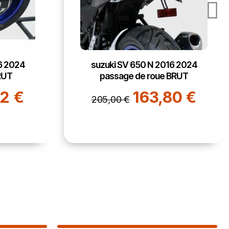
6 2024
suzuki SV 650 N 2016 2024
BRUT
prolongateur de garde boue
AVANT noir
80 €
35,96 €
45,00 €