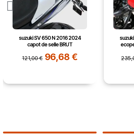
suzuki SV 650 N 2016 2024
suzuk
ecopes de radiateur PEINT
ga
187,77 €
235,00 €
180,0