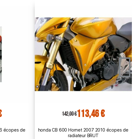
€
113,46 €
142,00 €
0 écopes de
honda CB 600 Hornet 2011 2012 2013 écopes
de radiateur BRUT