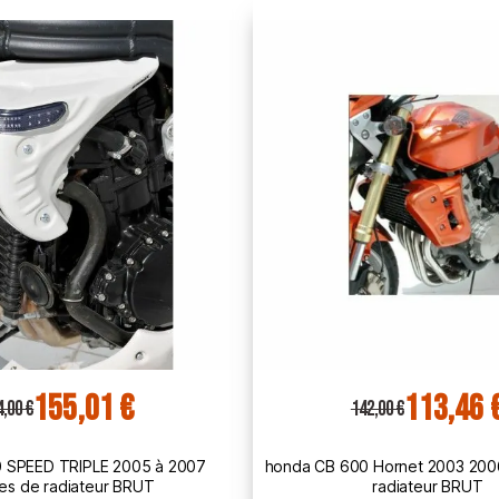
113,46 €
113,46 
2,00 €
142,00 €
 Hornet 2003 2006 écopes de
honda CB 600 Hornet 2007 201
radiateur BRUT
radiateur BRUT