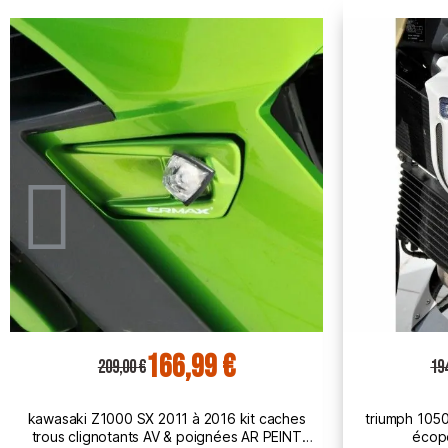
155,01 €
194,00 €
14
triumph 1050 SPEED TRIPLE 2005 à 2007
honda CB 600
écopes de radiateur BRUT