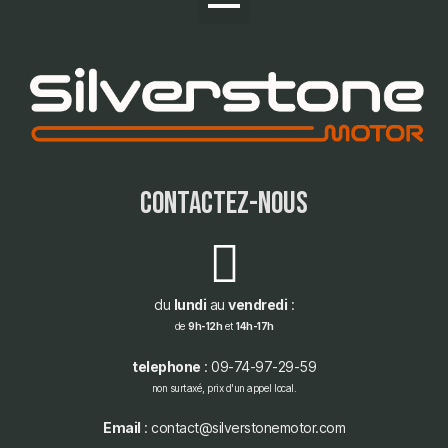
contactez-nous
du
lundi
au
vendredi
:
de
9h-12h
et
14h-17h
telephone
: 09-74-97-29-59
non surtaxé, prix d'un appel local.
Email
: contact@silverstonemotor.com