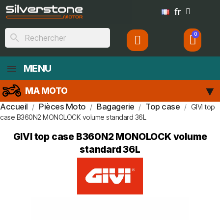
fr
search
MENU
MA MOTO
Accueil
Pièces Moto
Bagagerie
Top case
GIVI top
case B360N2 MONOLOCK volume standard 36L
GIVI top case B360N2 MONOLOCK volume
standard 36L