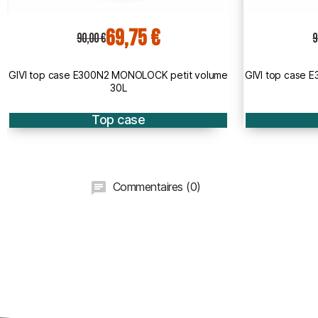
69,75 €
90,00 €
1
GIVI top case E300NT2 TECH MONOLOCK petit
GIVI top
volume 30L
MONOLOC
Top case
Commentaires (0)