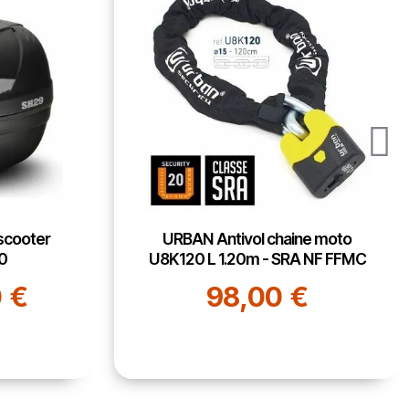
e moto
GIVI sacoche de réservoir EA116
 NF FFMC
avec base pour moto Honda NC
750 X 16/19 extensible 10L
€
52,70 €
68,00 €