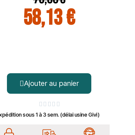
58,13 €
Ajouter au panier





xpédition sous 1 à 3 sem. (délai usine Givi)