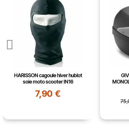
GIVI top case B29NT2
SHAD t
MONOLOCK volume standard
29L
76,
58,13 €
75,00 €