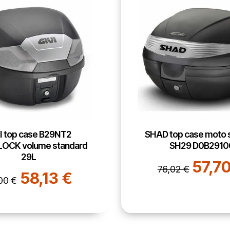
op case moto scooter
URBAN Antivol chain
SH29 D0B29100
U8K120 L 1.20m - SRA
57,70 €
98,00 
02 €