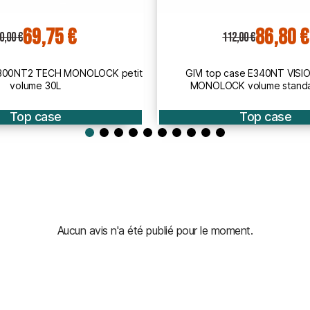
86,80 €
86,80 €
12,00 €
112,00 €
 case E340NT VISION TECH
GIVI top case E340N VISION
K volume standard 34L
volume standard 34
Top case
Top case
Aucun avis n'a été publié pour le moment.