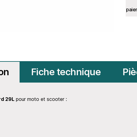
paie
ion
Fiche technique
Piè
rd 29L
pour moto et scooter :