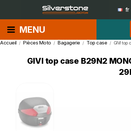
fr
MENU
Accueil
Pièces Moto
Bagagerie
Top case
GIVI top
GIVI top case B29N2 MO
29