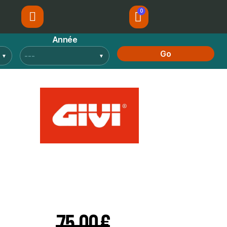
Année
Go
75,00 €