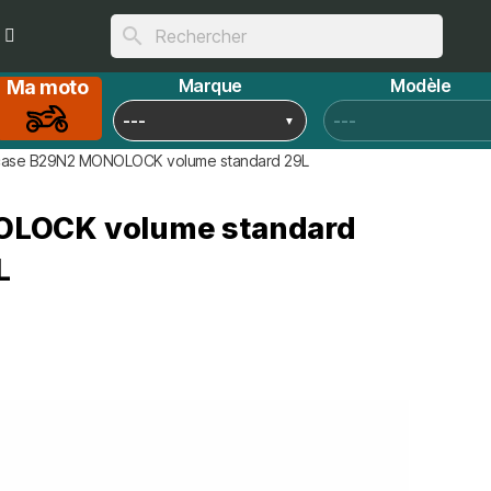
search
Marque
Modèle
Ma moto
 case B29N2 MONOLOCK volume standard 29L
NOLOCK volume standard
L