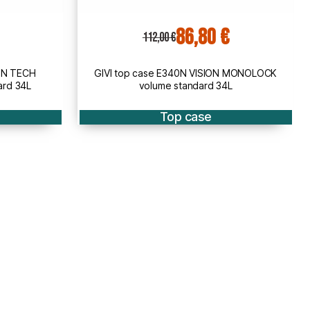
117,80 €
152,00 €
 MONOLOCK
GIVI top case B360N2 MONOLOCK volume
L
standard 36L
Top case