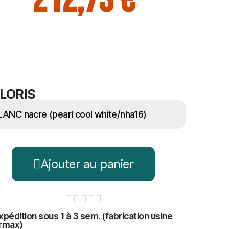
212,73 €
LORIS
Ajouter au panier





xpédition sous 1 à 3 sem. (fabrication usine
rmax)