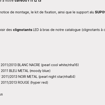
e à votre
cbr600 f 11 12 13
notice de montage, le kit de fixation, ainsi que le support alu
SUP0
isir des
clignotants
LED à bras de notre catalogue (clignotants à c
 2011/2013 BLANC NACRE (pearl cool white/nha16)
F 2011 BLEU METAL (moody blue)
2011/2013 NOIR METAL (pearl night star/nha84)
 2011/2013 ROUGE (hyper red)
us