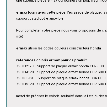
une superbe pièce ermax qui donnera un look magnifiqu
ermax
fourni avec cette pièce: l'éclairage de plaque, la 
support catadioptre amovible
Pour compléter votre pièce nous vous proposons de cho
site)
ermax
utilise les codes couleurs constructeur
honda
références coloris ermax pour ce produit:
790112120 - Support de plaque ermax honda CBR 600 F
790114120 - Support de plaque ermax honda CBR 600 
790168120 - Support de plaque ermax honda CBR 600 F 
790119120 - Support de plaque ermax honda CBR 600 F
merci de préciser le coloris souhaité dans la liste ci-dess