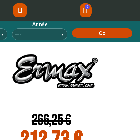
Année
Go
266,25 €