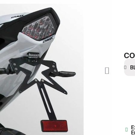
CO
E
E