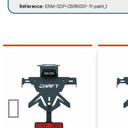
Référence
ERM-SDP-CBR600F-11-peint_1