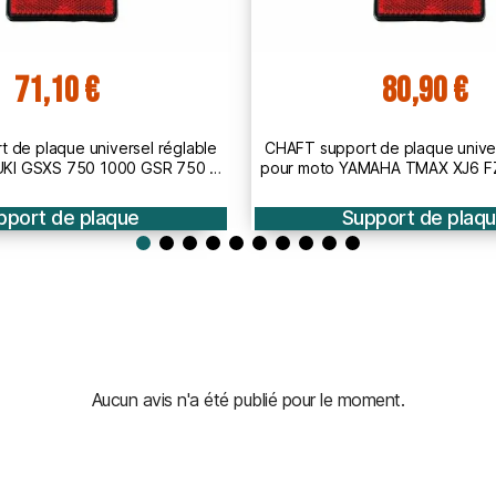
80,90 €
71,90 €
rt de plaque universel réglable
CHAFT support de plaque univ
YAMAHA TMAX XJ6 FZ8 FZ1 MT07
pour moto HONDA CB1000R CB
MT09 TRACER MT10
650 CBR 650
Support de plaque
Support de pla
Aucun avis n'a été publié pour le moment.