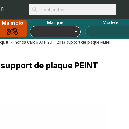
search
Marque
Modèle
Ma moto
aque
honda CBR 600 F 2011 2013 support de plaque PEINT
 support de plaque PEINT