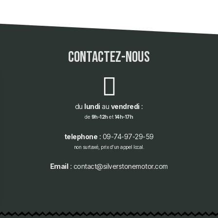
contactez-nous
du
lundi
au
vendredi
:
de
9h-12h
et
14h-17h
telephone
: 09-74-97-29-59
non surtaxé, prix d'un appel local.
Email
: contact@silverstonemotor.com