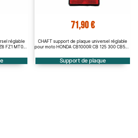
71,90 €
ersel réglable
CHAFT support de plaque universel réglable
 125 300 CB500
pour moto KAWASAKI ER6 Z750 Z800 Z1000 SX
NINJA
que
Support de plaque