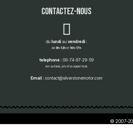
contactez-nous
du
lundi
au
vendredi
:
de
9h-12h
et
14h-17h
telephone
: 09-74-97-29-59
non surtaxé, prix d'un appel local.
Email
: contact@silverstonemotor.com
© 2007-20