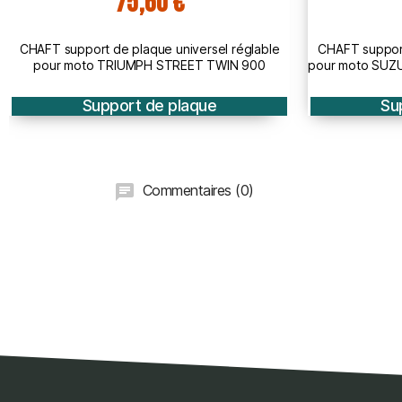
71,10 €
CHAFT support de plaque universel réglable
CHAFT suppor
pour moto SUZUKI GSXS 750 1000 GSR 750 SV
pour moto Y
650
M
Support de plaque
Su
Commentaires (0)