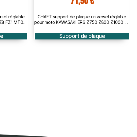
70,31 €
88,00 €
rsel réglable
honda MSX 125 2013 2016 cache support de
Z800 Z1000 SX
plaque brut
ue
Support de plaque