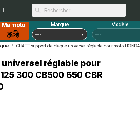
search
Marque
Modèle
Ma moto
aque
CHAFT support de plaque universel réglable pour moto HON
universel réglable pour
125 300 CB500 650 CBR
0