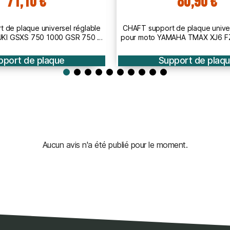
80,90 €
71,90 €
t de plaque universel réglable
CHAFT support de plaque unive
AMAHA TMAX XJ6 FZ8 FZ1 MT07
pour moto KAWASAKI ER6 Z750 
T09 TRACER MT10
NINJA
pport de plaque
Support de plaq
Aucun avis n'a été publié pour le moment.