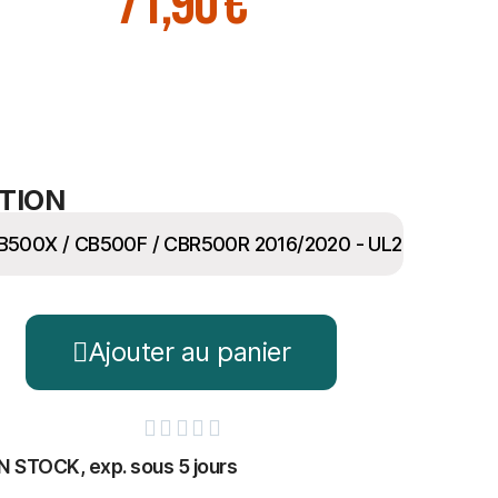
71,90 €
TION
Ajouter au panier





N STOCK, exp. sous 5 jours