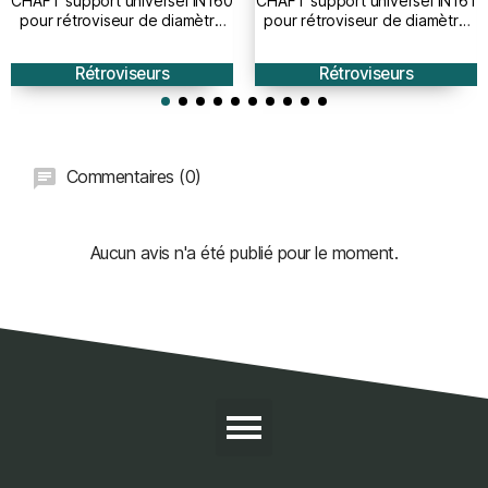
CHAFT support universel IN160
CHAFT support universel IN161
pour rétroviseur de diamètre
pour rétroviseur de diamètre
10mm fixation au guidon pour
10mm fixation au guidon pour
moto
moto
Rétroviseurs
Rétroviseurs
Commentaires (0)
Aucun avis n'a été publié pour le moment.