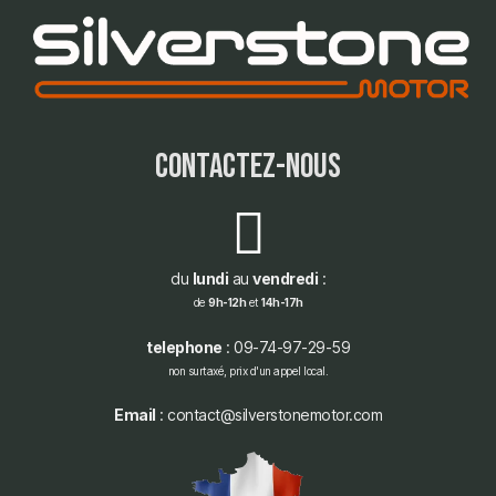
contactez-nous
du
lundi
au
vendredi
:
de
9h-12h
et
14h-17h
telephone
: 09-74-97-29-59
non surtaxé, prix d'un appel local.
Email
: contact@silverstonemotor.com