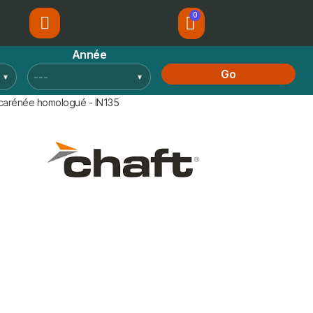
Année
Go
 carénée homologué - IN135