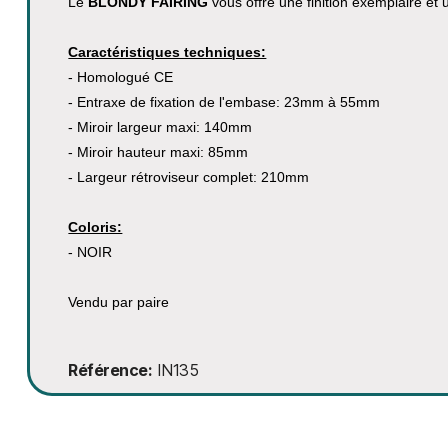
Le
BLONDY FAIRING
vous offre une finition exemplaire et
Caractéristiques techniques:
- Homologué CE
- Entraxe de fixation de l'embase: 23mm à 55mm
- Miroir largeur maxi: 140mm
- Miroir hauteur maxi: 85mm
- Largeur rétroviseur complet: 210mm
Coloris:
- NOIR
Vendu par paire
Référence
IN135