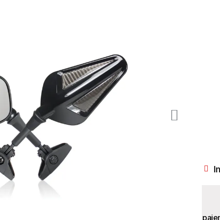
I
paie