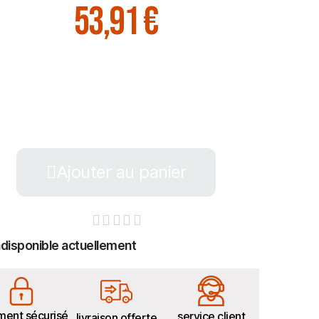
53,91 €
Ajouter au panier





ndisponible actuellement
ment sécurisé
service client
livraison offerte