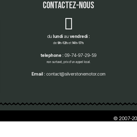
contactez-nous
du
lundi
au
vendredi
:
de
9h-12h
et
14h-17h
telephone
: 09-74-97-29-59
non surtaxé, prix d'un appel local.
Email
: contact@silverstonemotor.com
© 2007-20