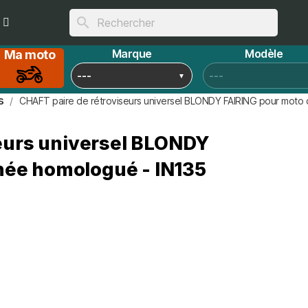
search
Marque
Modèle
Ma moto
s
CHAFT paire de rétroviseurs universel BLONDY FAIRING pour moto
eurs universel BLONDY
née homologué - IN135