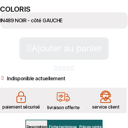
COLORIS
Ajouter au panier





Indisponible actuellement
paiement sécurisé
service client
livraison offerte
Description
Fiche technique
Pièces jointe