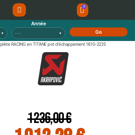
Année
Go
plète RACING en TITANE pot d'échappement 1810-2225
1 236,00 €