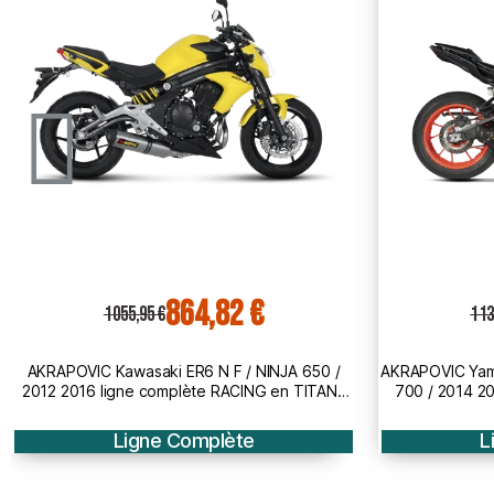
930,71 €
1 136,40 €
1 310
AKRAPOVIC Yamaha MT07 / XSR 700 / TRACER
AKRAPOVIC Yam
700 / 2014 2024 ligne complète RACING en
700 / 2014 2
CARBONE pot d'échappement NON HOM 1810-
TITANE pot d
3229
Ligne Complète
L