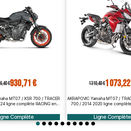
1 073,22 €
979,85 
,40 €
1 196,40 €
aha MT07 / TRACER 700 / XSR
AKRAPOVIC Yamaha MT09 / XSR 
020 ligne complète RACING en
900 / GT / 2014 2021 ligne com
'échappement NON hom. 1810-
en CARBONE pot d'échappemen
2398
igne Complète
Ligne Complète