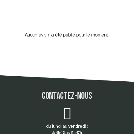
Aucun avis n'a été publié pour le moment.
contactez-nous
du
lundi
au
vendredi
:
de
9h-12h
et
14h-17h