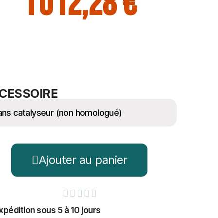
1 012,28 €
CESSOIRE
Ajouter au panier





xpédition sous 5 à 10 jours