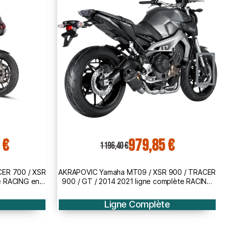
€
1 176,41 €
1 436,40 €
900 / TRACER
AKRAPOVIC Yamaha MT09 / TRACER 900 /
plète RACING
2014 2016 ligne complète RACING en TITANE
t 1810-2216
pot d'échappement 1810-2230
Ligne Complète