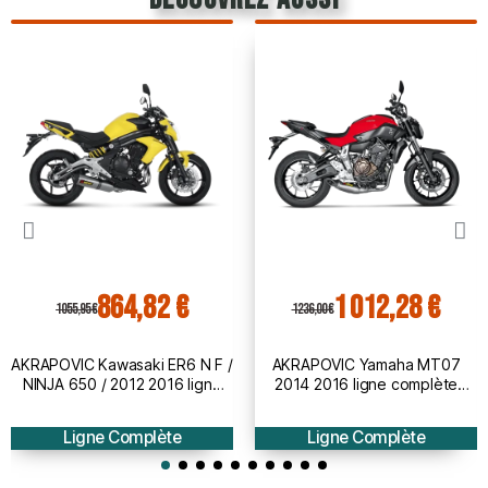
864,82 €
1 012,28 €
1 055,95 €
1 236,00 €
AKRAPOVIC Kawasaki ER6 N F /
AKRAPOVIC Yamaha MT07
NINJA 650 / 2012 2016 ligne
2014 2016 ligne complète
complète RACING en TITANE
RACING en TITANE pot
pot d'échappement non hom.
d'échappement 1810-2225
Ligne Complète
Ligne Complète
1810-2129