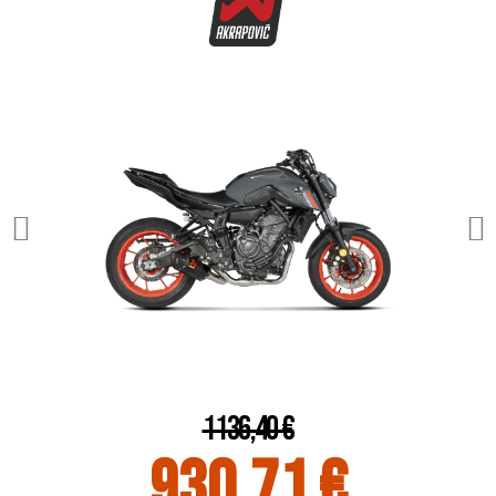
1 136,40 €
930,71 €