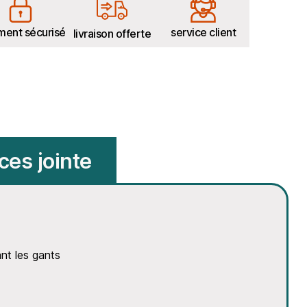
ment sécurisé
service client
livraison offerte
ces jointe
ant les gants