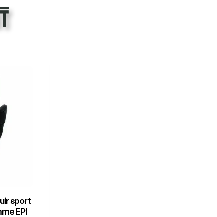
t
ir sport
mme EPI