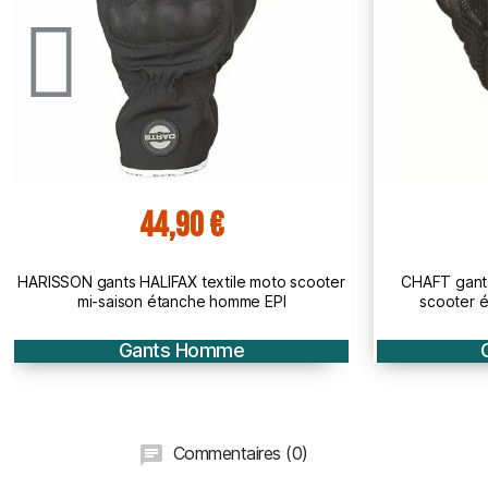
30,60 €
CHAFT gants SPY KID cuir & textile moto
HARISSON gant
scooter été enfant RACING noir EPI
sco
Gants Homme
Commentaires (0)