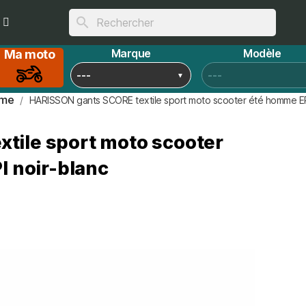
search
Marque
Modèle
Ma moto
mme
HARISSON gants SCORE textile sport moto scooter été homme EPI
tile sport moto scooter
 noir-blanc