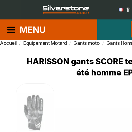
fr
MENU
Accueil
Equipement Motard
Gants moto
Gants Ho
HARISSON gants SCORE tex
été homme EPI