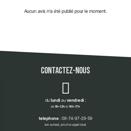
Aucun avis n'a été publié pour le moment.
contactez-nous
du
lundi
au
vendredi
:
de
9h-12h
et
14h-17h
telephone
: 09-74-97-29-59
non surtaxé, prix d'un appel local.