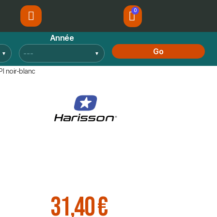
Année
Go
 noir-blanc
31,40 €