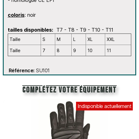
- homologué CE EPI
coloris
: noir
tailles disponibles:
T7 - T8 - T9 - T10 - T11
Taille
S
M
L
XL
XXL
Taille
7
8
9
10
11
Référence
SU101
Complétez votre équipement
Indisponible actuellement