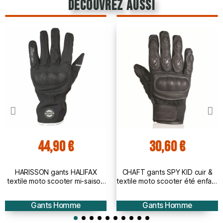
découvrez aussi
44,90 €
30,60 €
HARISSON gants HALIFAX
CHAFT gants SPY KID cuir &
textile moto scooter mi-saison
textile moto scooter été enfant
étanche homme EPI
RACING noir EPI
Gants Homme
Gants Homme