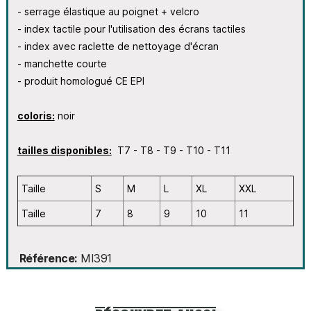
- serrage élastique au poignet + velcro
- index tactile pour l'utilisation des écrans tactiles
- index avec raclette de nettoyage d'écran
- manchette courte
- produit homologué CE EPI
coloris:
noir
tailles disponibles:
T7 - T8 - T9 - T10 - T11
Taille
S
M
L
XL
XXL
Taille
7
8
9
10
11
Référence
MI391