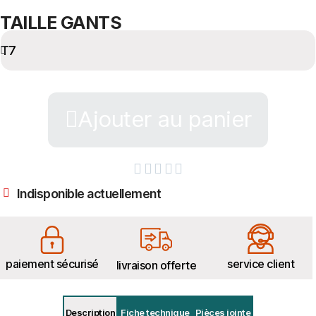
TAILLE GANTS
Ajouter au panier





Indisponible actuellement
paiement sécurisé
service client
livraison offerte
Description
Fiche technique
Pièces jointe