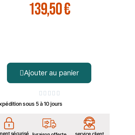
139,50 €
Ajouter au panier





xpédition sous 5 à 10 jours
ment sécurisé
service client
livraison offerte