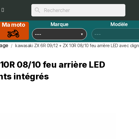
search
Marque
Modèle
Ma moto
rage
kawasaki ZX 6R 09/12 + ZX 10R 08/10 feu arrière LED avec clign
10R 08/10 feu arrière LED
nts intégrés