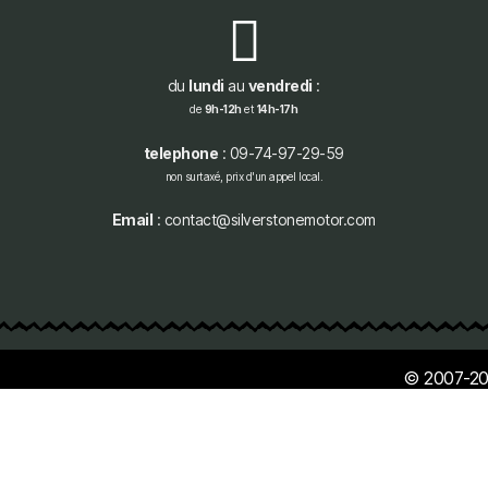
du
lundi
au
vendredi
:
de
9h-12h
et
14h-17h
telephone
: 09-74-97-29-59
non surtaxé, prix d'un appel local.
Email
: contact@silverstonemotor.com
© 2007-20