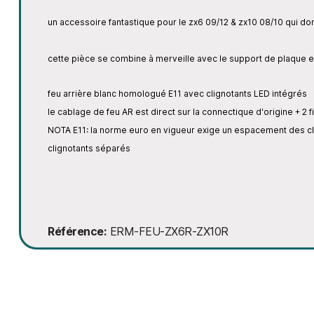
un accessoire fantastique pour le zx6 09/12 & zx10 08/10 qui do
cette pièce se combine à merveille avec le support de plaque er
feu arrière blanc homologué E11 avec clignotants LED intégrés
le cablage de feu AR est direct sur la connectique d'origine + 2 fi
NOTA E11: la norme euro en vigueur exige un espacement des clig
clignotants séparés
Référence
ERM-FEU-ZX6R-ZX10R