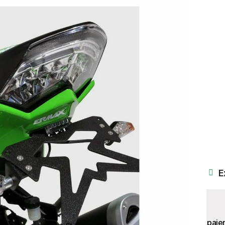
E
paie