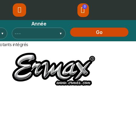
Année
Go
otants intégrés