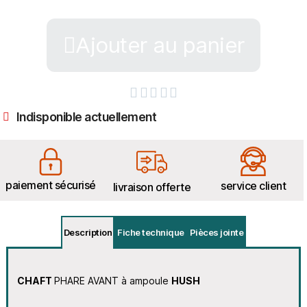
Ajouter au panier





Indisponible actuellement
paiement sécurisé
service client
livraison offerte
Description
Fiche technique
Pièces jointe
CHAFT
PHARE AVANT à ampoule
HUSH