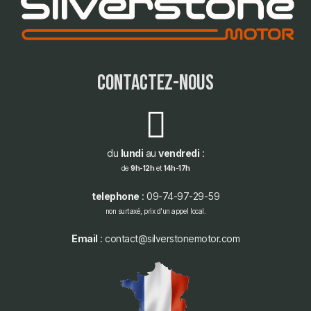
contactez-nous
du
lundi
au
vendredi
:
de
9h-12h
et
14h-17h
telephone
: 09-74-97-29-59
non surtaxé, prix d'un appel local.
Email
: contact@silverstonemotor.com