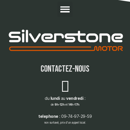
contactez-nous
du
lundi
au
vendredi
:
de
9h-12h
et
14h-17h
telephone
: 09-74-97-29-59
non surtaxé, prix d'un appel local.