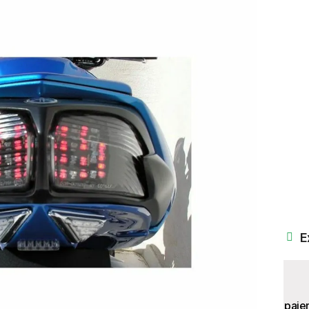
E
paie