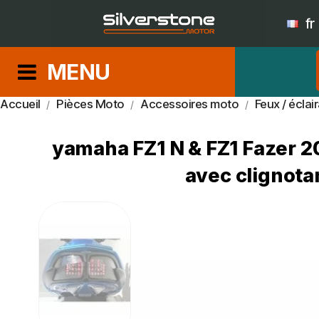
fr
MENU
Accueil
Pièces Moto
Accessoires moto
Feux / éclai
yamaha FZ1 N & FZ1 Fazer 20
avec clignota