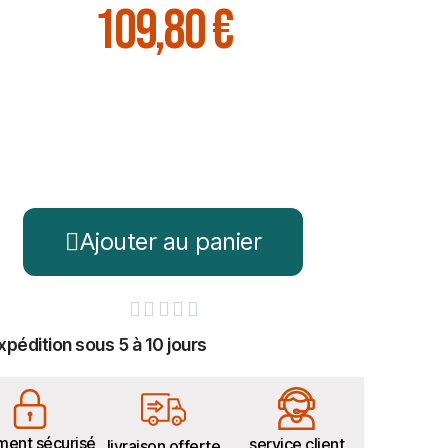
109,80 €
Ajouter au panier





xpédition sous 5 à 10 jours
ment sécurisé
service client
livraison offerte