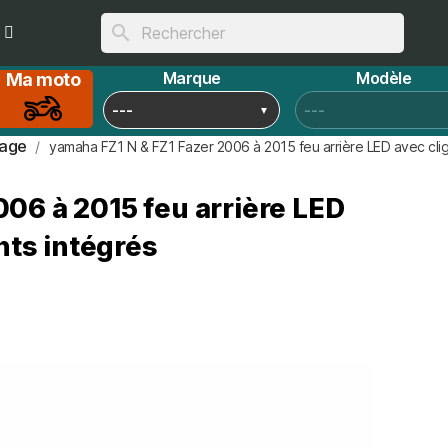
search
Marque
Modèle
Ma moto
rage
yamaha FZ1 N & FZ1 Fazer 2006 à 2015 feu arrière LED avec clig
06 à 2015 feu arrière LED
nts intégrés