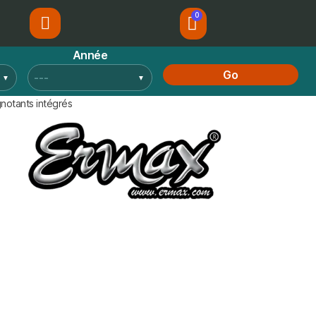
Année
Go
notants intégrés