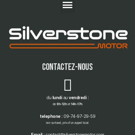
contactez-nous
du
lundi
au
vendredi
:
de
9h-12h
et
14h-17h
telephone
: 09-74-97-29-59
non surtaxé, prix d'un appel local.
Email
: contact@silverstonemotor.com