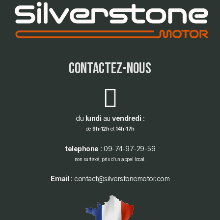
contactez-nous
du
lundi
au
vendredi
:
de
9h-12h
et
14h-17h
telephone
: 09-74-97-29-59
non surtaxé, prix d'un appel local.
Email
: contact@silverstonemotor.com