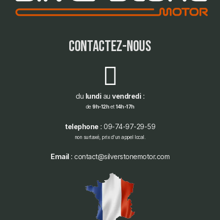
contactez-nous
du
lundi
au
vendredi
:
de
9h-12h
et
14h-17h
telephone
: 09-74-97-29-59
non surtaxé, prix d'un appel local.
Email
: contact@silverstonemotor.com