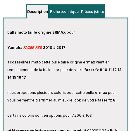
Description
Fiche technique
Pièces jointe
bulle moto taille origine ERMAX
pour
Yamaha
FAZER FZ8
2010 à 2017
accessoires moto
cette bulle taille origine
ermax
vient en
remplacement de la bulle d'origine de votre
fazer fz 8 10 11 12 13
14 15 16 17
nous proposons plusieurs coloris pour cette bulle
ermax
pour
vous permettre d'affirmer au mieux le look de votre
fazer fz 8
certains coloris sont en options pour 7.20€ & 16€
références coloris ermax
pour ce produit:
020201104 - Bulle