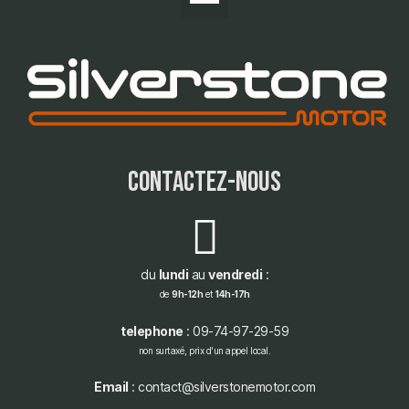
contactez-nous
du
lundi
au
vendredi
:
de
9h-12h
et
14h-17h
telephone
: 09-74-97-29-59
non surtaxé, prix d'un appel local.
Email
: contact@silverstonemotor.com