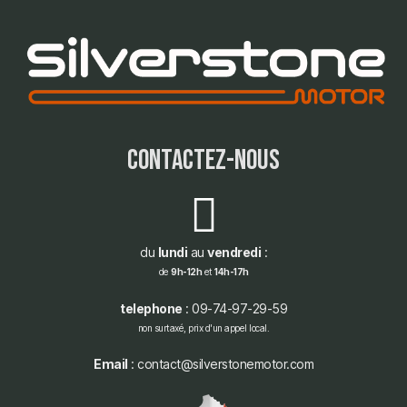
contactez-nous
du
lundi
au
vendredi
:
de
9h-12h
et
14h-17h
telephone
: 09-74-97-29-59
non surtaxé, prix d'un appel local.
Email
: contact@silverstonemotor.com