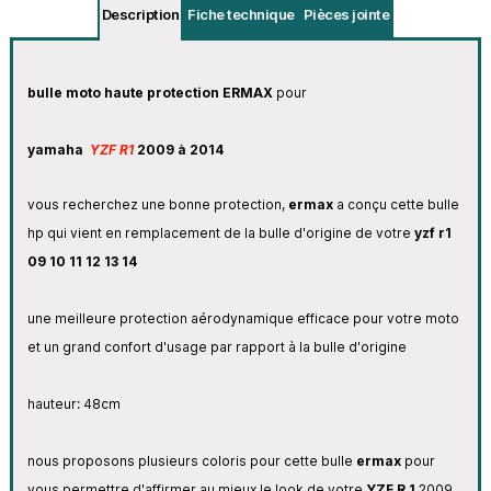
Description
Fiche technique
Pièces jointe
bulle moto haute protection ERMAX
pour
yamaha
YZF R1
2009 à 2014
vous recherchez une bonne protection,
ermax
a conçu cette bulle
hp qui vient en remplacement de la bulle d'origine de votre
yzf r1
09 10 11 12 13 14
une meilleure protection aérodynamique efficace pour votre moto
et un grand confort d'usage par rapport à la bulle d'origine
hauteur: 48cm
nous proposons plusieurs coloris pour cette bulle
ermax
pour
vous permettre d'affirmer au mieux le look de votre
YZF R 1
2009