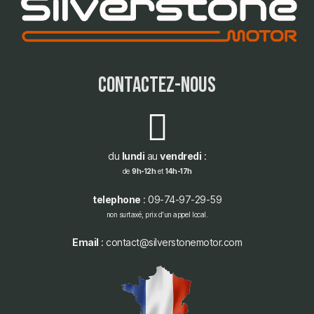
contactez-nous
du
lundi
au
vendredi
:
de
9h-12h
et
14h-17h
telephone
: 09-74-97-29-59
non surtaxé, prix d'un appel local.
Email
: contact@silverstonemotor.com