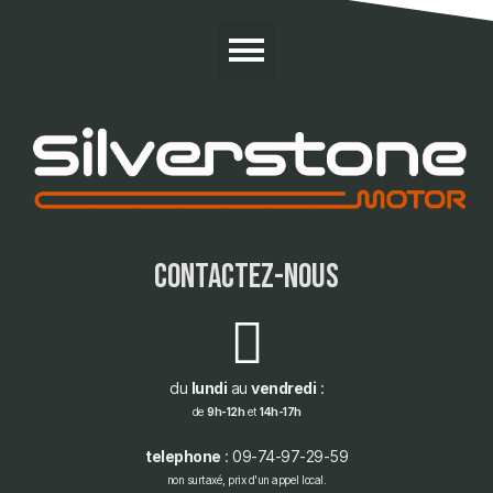
contactez-nous
du
lundi
au
vendredi
:
de
9h-12h
et
14h-17h
telephone
: 09-74-97-29-59
non surtaxé, prix d'un appel local.