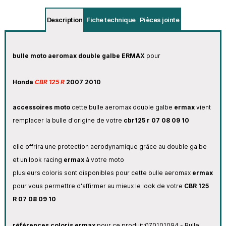
Description
Fiche technique
Pièces jointe
bulle moto aeromax double galbe ERMAX
pour
Honda
CBR 125 R
2007 2010
accessoires moto
cette bulle aeromax double galbe
ermax
vient
remplacer la bulle d'origine de votre
cbr125 r 07 08 09 10
elle offrira une protection aerodynamique grâce au double galbe
et un look racing
ermax
à votre moto
plusieurs coloris sont disponibles pour cette bulle aeromax
ermax
pour vous permettre d'affirmer au mieux le look de votre
CBR 125
R
07 08 09 10
références coloris ermax
pour ce produit:
070101094 - Bulle