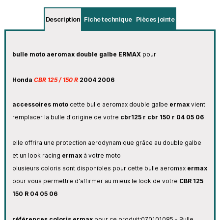
Description
Fiche technique
Pièces jointe
bulle moto aeromax double galbe ERMAX
pour
Honda
CBR 125 / 150 R
2004 2006
accessoires moto
cette bulle aeromax double galbe
ermax
vient
remplacer la bulle d'origine de votre
cbr125 r cbr 150 r
04 05 06
elle offrira une protection aerodynamique grâce au double galbe
et un look racing
ermax
à votre moto
plusieurs coloris sont disponibles pour cette bulle aeromax
ermax
pour vous permettre d'affirmer au mieux le look de votre
CBR 125
150 R
04 05 06
références coloris ermax
pour ce produit:
070101085 - Bulle