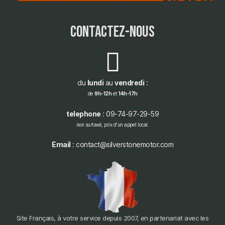
contactez-nous
du
lundi
au
vendredi
:
de
9h-12h
et
14h-17h
telephone
: 09-74-97-29-59
non surtaxé, prix d'un appel local.
Email
: contact@silverstonemotor.com
Site Français, à votre service depuis 2007, en partenariat avec les