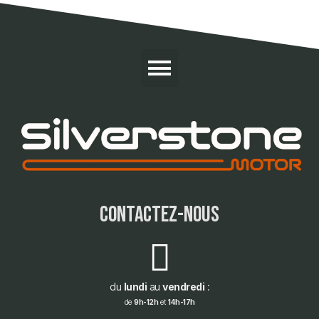
contactez-nous
du
lundi
au
vendredi
:
de
9h-12h
et
14h-17h