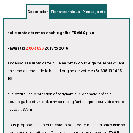
Description
Fiche technique
Pièces jointe
bulle moto aéromax double galbe ERMAX
pour
kawasaki
ZX6R 636
2013 to 2016
accessoires moto
cette bulle aeromax double galbe
ermax
vient
en remplacement de la bulle d'origine de votre
zx6r 636 13 14 15
16
elle offrira une protection aérodynamique optimale grâce au
double galbe et un look
ermax
racing fantastique pour votre moto
hauteur: 37cm
nous proposons plusieurs coloris pour cette bulle aeromax
ermax
pour vous permettre d'affirmer au mieux le look de votre
ZX6 R