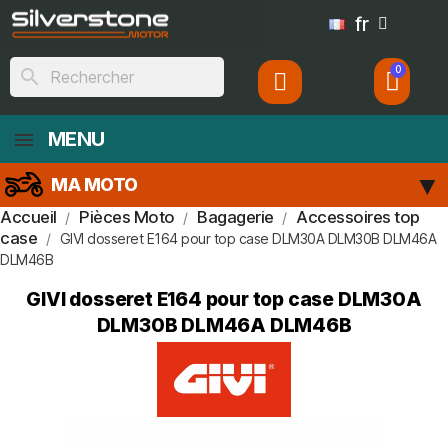
fr
search
MENU
MA MOTO
Accueil
Pièces Moto
Bagagerie
Accessoires top
case
GIVI dosseret E164 pour top case DLM30A DLM30B DLM46A
DLM46B
GIVI dosseret E164 pour top case DLM30A
DLM30B DLM46A DLM46B