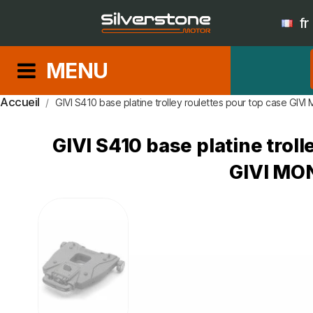
fr
MENU
Accueil
GIVI S410 base platine trolley roulettes pour top case GI
GIVI S410 base platine troll
GIVI M