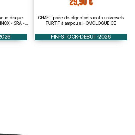
49,40 €
to universels
CHAFT paire de clignotants moto universels
OGUE CE
RIGHT à led HOMOLOGUE CE - IN238
2026
FIN-STOCK-DEBUT-2026