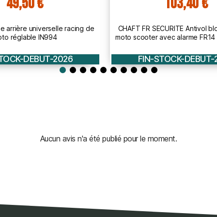
103,40 €
29,90 €
CURITE Antivol bloque disque
CHAFT paire de clignotants mo
avec alarme FR14 INOX - SRA -
FURTIF à ampoule HOMOL
AV241
STOCK-DEBUT-2026
FIN-STOCK-DEBUT-
Aucun avis n'a été publié pour le moment.