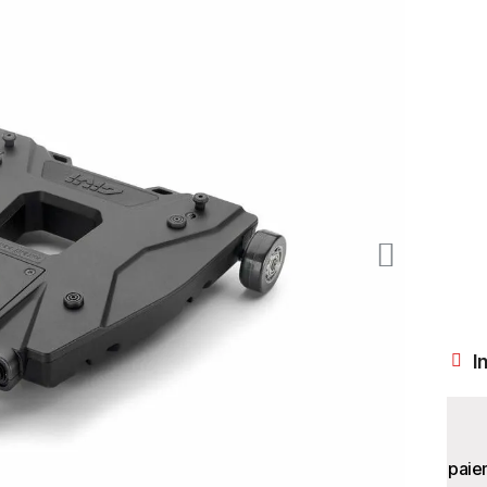
I
paie