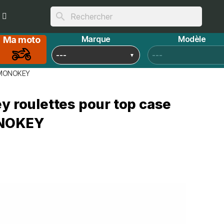
search
Marque
Modèle
Ma moto
VI MONOKEY
ey roulettes pour top case
ONOKEY