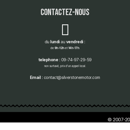
contactez-nous
du
lundi
au
vendredi
:
de
9h-12h
et
14h-17h
telephone
: 09-74-97-29-59
non surtaxé, prix d'un appel local.
Email
: contact@silverstonemotor.com
© 2007-20