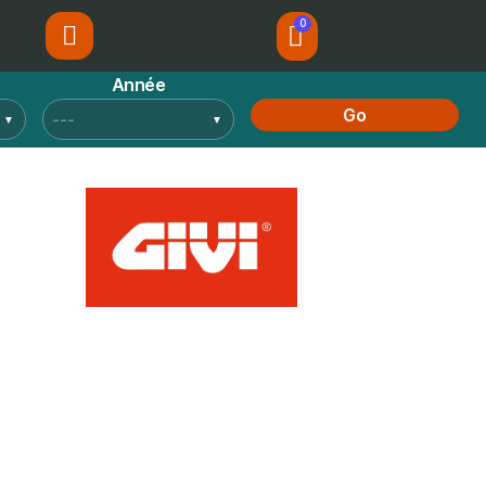
Année
Go