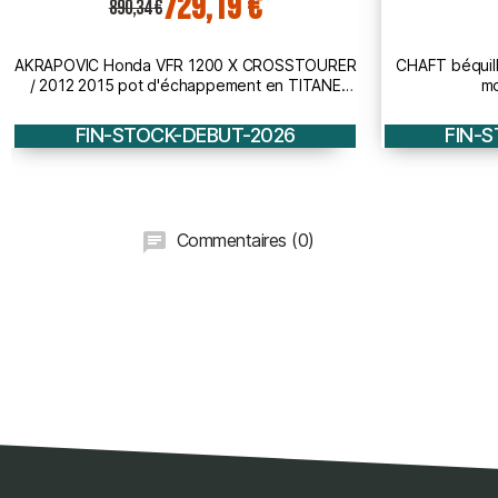
49,50 €
CHAFT béquille arrière universelle racing de
CHAFT FR SE
moto réglable IN994
moto scooter 
FIN-STOCK-DEBUT-2026
FIN-
Commentaires (0)