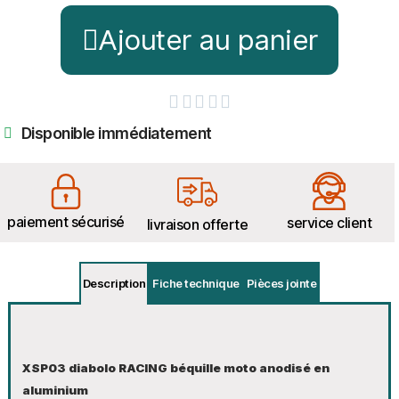
Ajouter au panier





Disponible immédiatement
paiement sécurisé
service client
livraison offerte
Description
Fiche technique
Pièces jointe
XSP03
diabolo RACING béquille moto anodisé en
aluminium