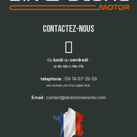
contactez-nous
du
lundi
au
vendredi
:
de
9h-12h
et
14h-17h
telephone
: 09-74-97-29-59
non surtaxé, prix d'un appel local.
Email
: contact@silverstonemotor.com