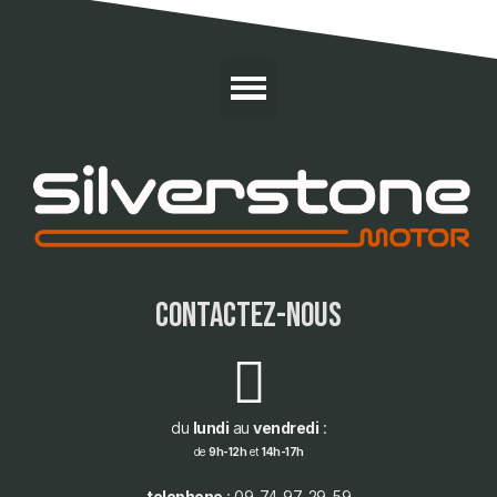
contactez-nous
du
lundi
au
vendredi
:
de
9h-12h
et
14h-17h
telephone
: 09-74-97-29-59