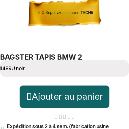
- 5 % Suppl. avec le code
TECH5
BAGSTER TAPIS BMW 2
Ajouter au panier





Expédition sous 2 à 4 sem. (fabrication usine