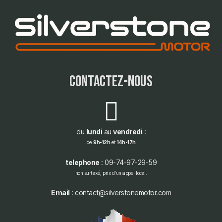
contactez-nous
du
lundi
au
vendredi
:
de
9h-12h
et
14h-17h
telephone
: 09-74-97-29-59
non surtaxé, prix d'un appel local.
Email
: contact@silverstonemotor.com