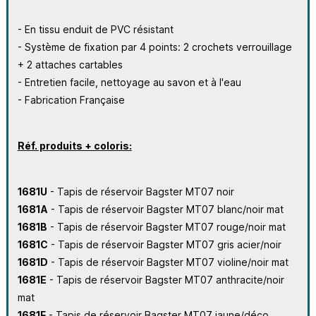
- En tissu enduit de PVC résistant
- Système de fixation par 4 points: 2 crochets verrouillage
+ 2 attaches cartables
- Entretien facile, nettoyage au savon et à l'eau
- Fabrication Française
Réf. produits + coloris:
1681U
- Tapis de réservoir Bagster MT07 noir
1681A
- Tapis de réservoir Bagster MT07 blanc/noir mat
1681B
- Tapis de réservoir Bagster MT07 rouge/noir mat
1681C
- Tapis de réservoir Bagster MT07 gris acier/noir
1681D
- Tapis de réservoir Bagster MT07 violine/noir mat
1681E
- Tapis de réservoir Bagster MT07 anthracite/noir
mat
1681F
- Tapis de réservoir Bagster MT07 jaune/déco