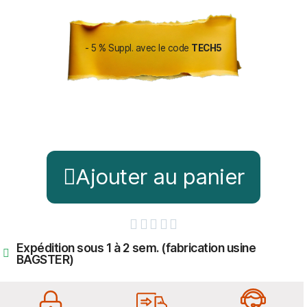
- 5 % Suppl. avec le code
TECH5
Ajouter au panier





Expédition sous 1 à 2 sem. (fabrication usine
BAGSTER)