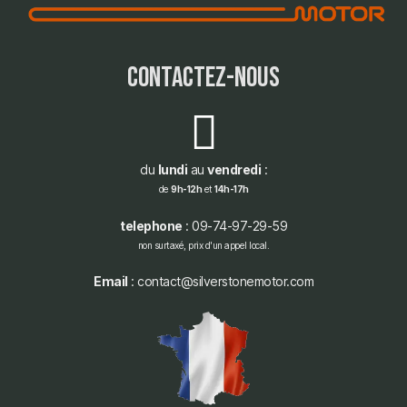
contactez-nous
du
lundi
au
vendredi
:
de
9h-12h
et
14h-17h
telephone
: 09-74-97-29-59
non surtaxé, prix d'un appel local.
Email
: contact@silverstonemotor.com